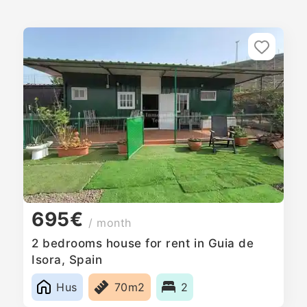
695€
/ month
2 bedrooms house for rent in Guia de
Isora, Spain
Hus
70m2
2