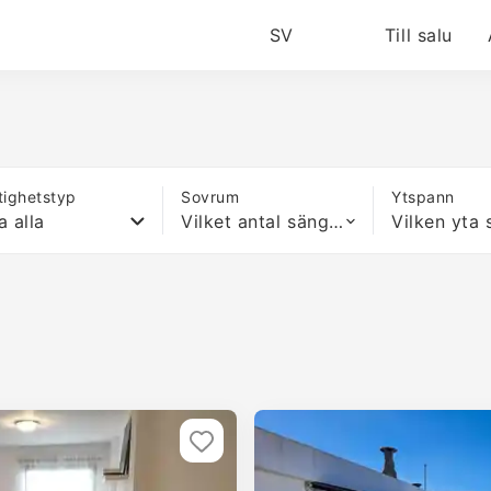
SV
Till salu
tighetstyp
Sovrum
Ytspann
a alla
Vilket antal sängar som helst