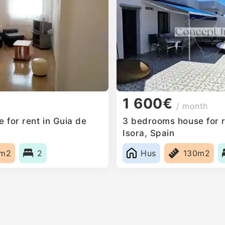
1 600€
/ month
 for rent in Guia de
3 bedrooms house for r
Isora, Spain
5m2
2
Hus
130m2