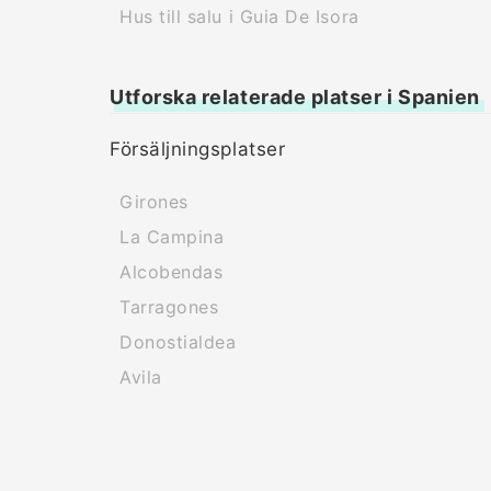
Hus till salu i Guia De Isora
Utforska relaterade platser i Spanien
Försäljningsplatser
Girones
La Campina
Alcobendas
Tarragones
Donostialdea
Avila