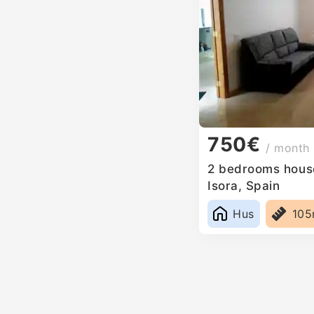
750€
/ month
2 bedrooms house
Isora, Spain
Hus
10