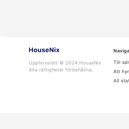
Naviga
Till sa
Upphovsrätt © 2024 HouseNix
Alla rättigheter förbehållna.
Att hy
All sta