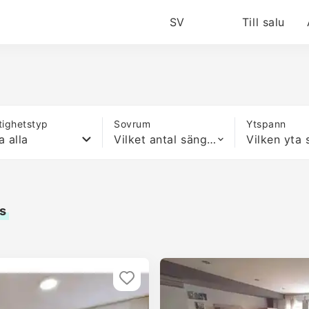
SV
Till salu
tighetstyp
Sovrum
Ytspann
a alla
Vilket antal sängar som helst
s