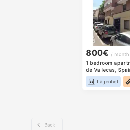
800€
/ month
1 bedroom apartm
de Vallecas, Spai
Lägenhet
Back