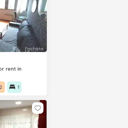
r rent in
2
1