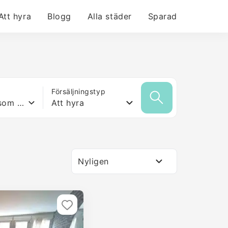
Att hyra
Blogg
Alla städer
Sparad
Försäljningstyp
Vilken yta som helst
Att hyra
Nyligen