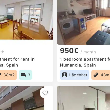
950€
nth
/ month
ment for rent in
1 bedroom apartment fo
as, Spain
Numancia, Spain
88m2
3
Lägenhet
48m