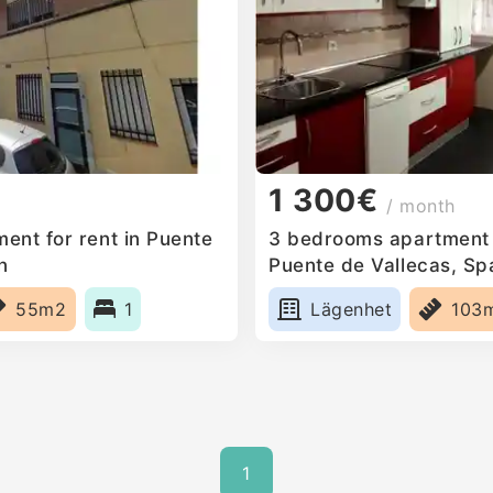
1 300€
/ month
ent for rent in Puente
3 bedrooms apartment f
n
Puente de Vallecas, Sp
55m2
1
Lägenhet
103
1