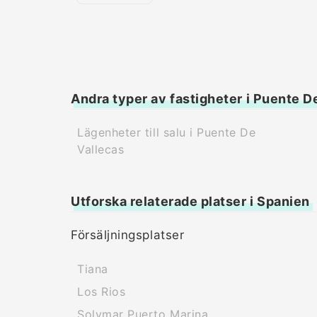
Andra typer av fastigheter i Puente D
Lägenheter till salu i Puente De
Vallecas
Utforska relaterade platser i Spanien
Försäljningsplatser
Tiana
Los Rios
Solymar Puerto Marina