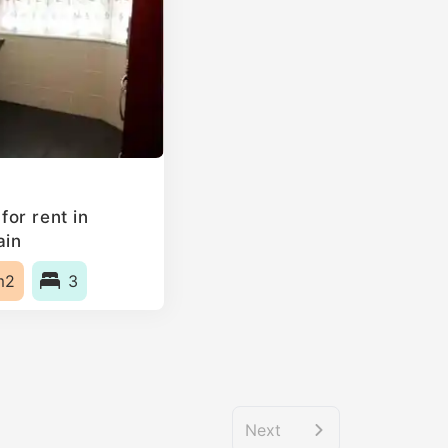
or rent in
ain
m2
3
Next