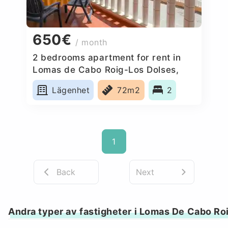
650€
/ month
2 bedrooms apartment for rent in
Lomas de Cabo Roig-Los Dolses,
Spain
Lägenhet
72m2
2
1
Back
Next
Andra typer av fastigheter i Lomas De Cabo Ro