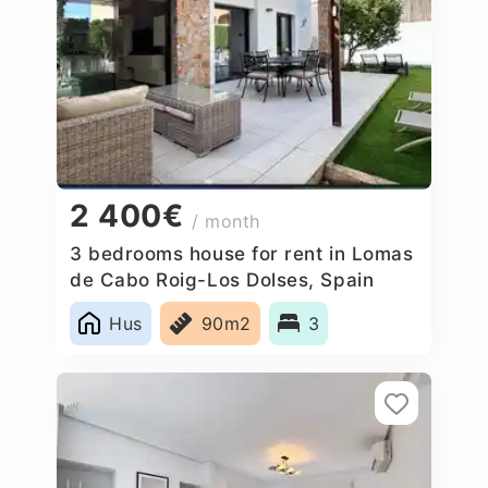
2 400€
/ month
3 bedrooms house for rent in Lomas
de Cabo Roig-Los Dolses, Spain
Hus
90m2
3