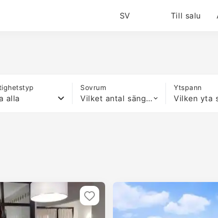
SV
Till salu
tighetstyp
Sovrum
Ytspann
a alla
Vilket antal sängar som helst