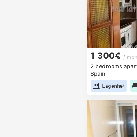
1 300€
/ mo
2 bedrooms apartm
Spain
Lägenhet