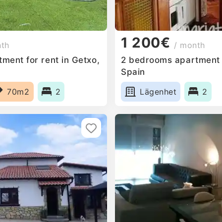
1 200€
nth
/ month
ment for rent in Getxo,
2 bedrooms apartment f
Spain
70m2
2
Lägenhet
2