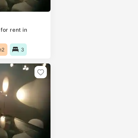
or rent in
m2
3