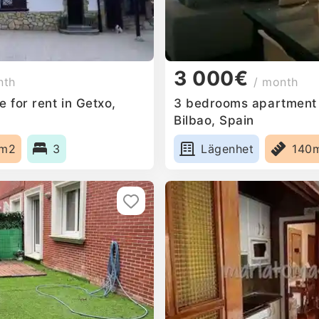
3 000€
nth
/ month
 for rent in Getxo,
3 bedrooms apartment f
Bilbao, Spain
0m2
3
Lägenhet
140