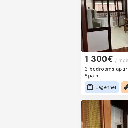
1 300€
/ mo
3 bedrooms apart
Spain
Lägenhet