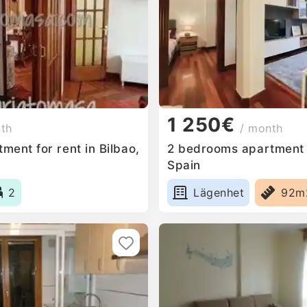
1 250€
nth
/ month
ent for rent in Bilbao,
2 bedrooms apartment f
Spain
2
Lägenhet
92m