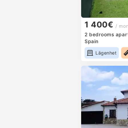
1 400€
/ mo
2 bedrooms apart
Spain
Lägenhet