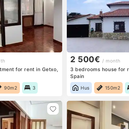
2 500€
nth
/ month
ment for rent in Getxo,
3 bedrooms house for r
Spain
90m2
3
Hus
150m2