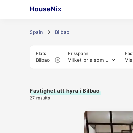
Spain
Bilbao
Plats
Prisspann
Fas
Vilket pris som helst
Vis
Fastighet att hyra i Bilbao
27
results