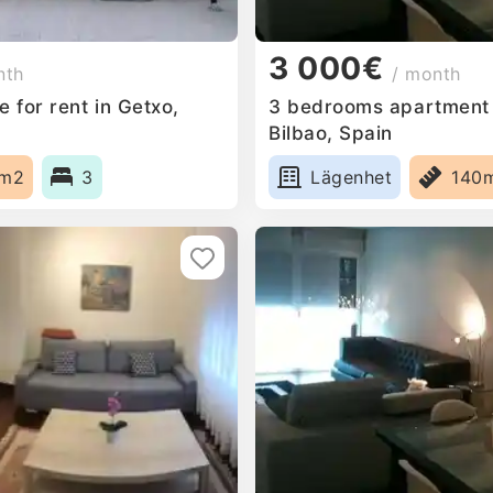
3 000€
nth
/ month
 for rent in Getxo,
3 bedrooms apartment f
Bilbao, Spain
0m2
3
Lägenhet
140