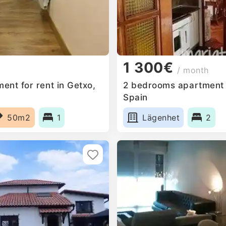
1 300€
/ month
ent for rent in Getxo,
2 bedrooms apartment f
Spain
50m2
1
Lägenhet
2