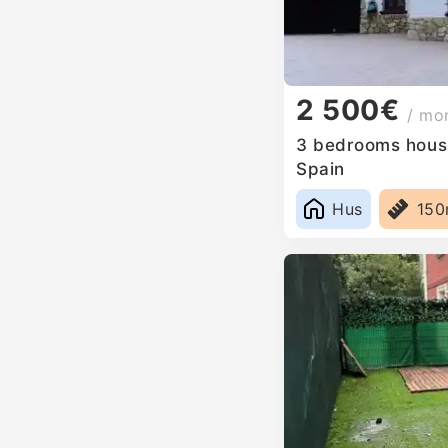
2 500€
/ mo
3 bedrooms house
Spain
Hus
15