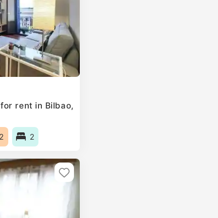
or rent in Bilbao,
2
2