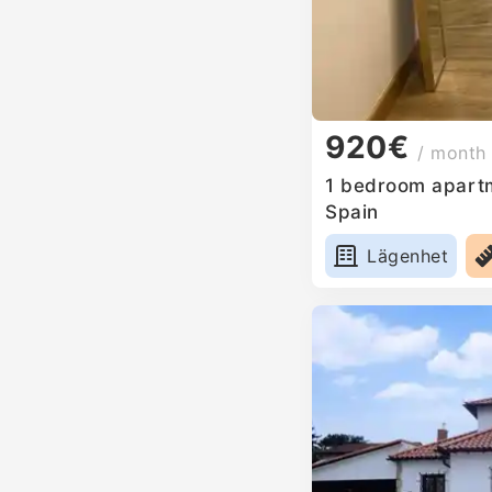
920€
/ month
1 bedroom apartm
Spain
Lägenhet