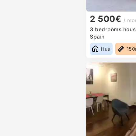
2 500€
/ mo
3 bedrooms house
Spain
Hus
15