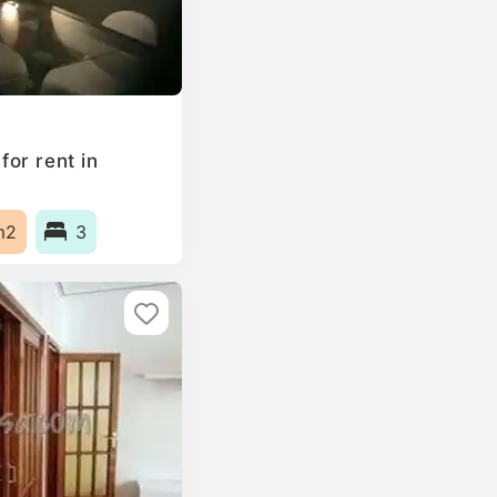
or rent in
m2
3