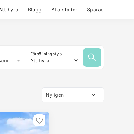
Att hyra
Blogg
Alla städer
Sparad
Försäljningstyp
Vilken yta som helst
Att hyra
Nyligen