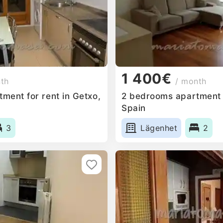
1 400€
nth
/ month
ment for rent in Getxo,
2 bedrooms apartment f
Spain
3
Lägenhet
2