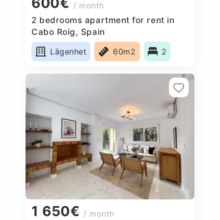
600€
/ month
2 bedrooms apartment for rent in
Cabo Roig, Spain
Lägenhet
60m2
2
1 650€
/ month