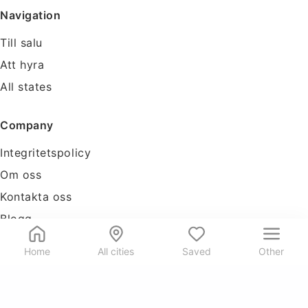
Navigation
Till salu
Att hyra
All states
Company
Integritetspolicy
Om oss
Kontakta oss
Blogg
Tools
Home
All cities
Saved
Other