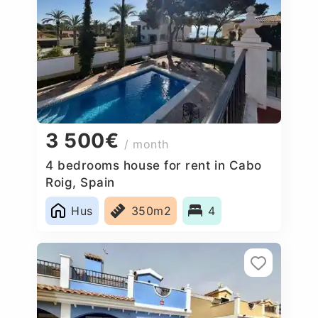
3 500€
/ month
4 bedrooms house for rent in Cabo
Roig, Spain
Hus
350m2
4