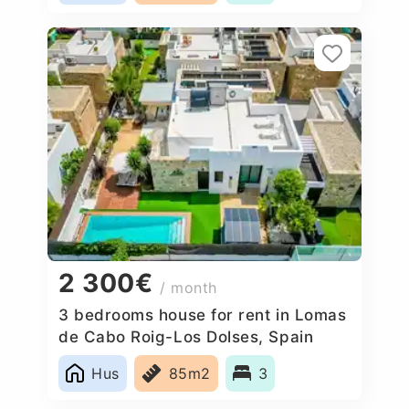
2 300€
/ month
3 bedrooms house for rent in Lomas
de Cabo Roig-Los Dolses, Spain
Hus
85m2
3