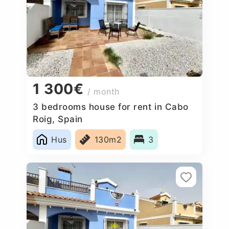
1 300€
/ month
3 bedrooms house for rent in Cabo
Roig, Spain
Hus
130m2
3