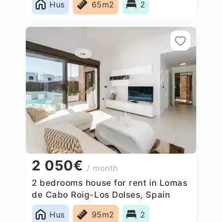
Hus
65m2
2
2 050€
/ month
2 bedrooms house for rent in Lomas
de Cabo Roig-Los Dolses, Spain
Hus
95m2
2