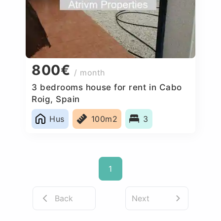
800€
/ month
3 bedrooms house for rent in Cabo
Roig, Spain
Hus
100m2
3
1
Back
Next