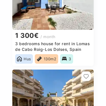
1 300€
/ month
3 bedrooms house for rent in Lomas
de Cabo Roig-Los Dolses, Spain
Hus
130m2
3