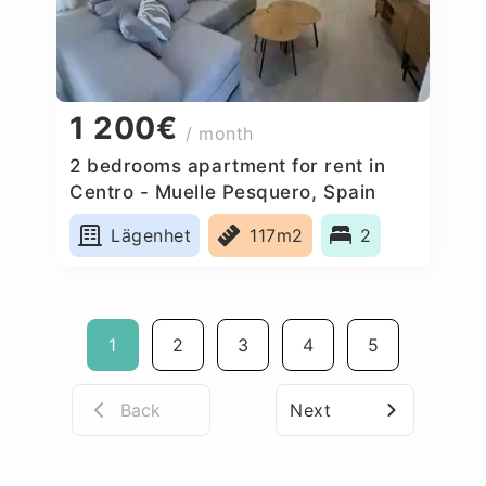
1 200€
/ month
2 bedrooms apartment for rent in
Centro - Muelle Pesquero, Spain
Lägenhet
117m2
2
1
2
3
4
5
Back
Next