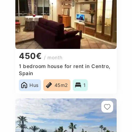
450€
/ month
1 bedroom house for rent in Centro,
Spain
Hus
45m2
1