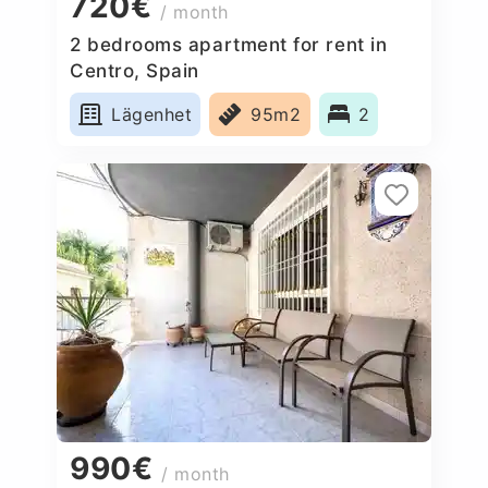
720€
/ month
2 bedrooms apartment for rent in
Centro, Spain
Lägenhet
95m2
2
990€
/ month