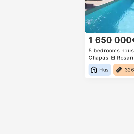
1 650 000
5 bedrooms house
Chapas-El Rosari
Hus
32