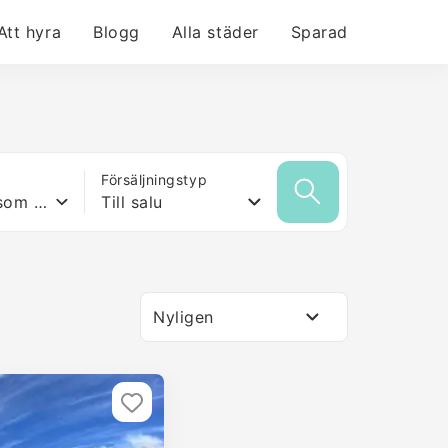
Att hyra
Blogg
Alla städer
Sparad
Försäljningstyp
Vilken yta som helst
Till salu
Nyligen