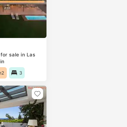
or sale in Las
in
m2
3