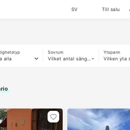
SV
Till salu
tighetstyp
Sovrum
Ytspann
a alla
Vilket antal sängar som helst
ario