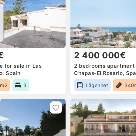
€
2 400 000€
 for sale in Las
2 bedrooms apartment f
o, Spain
Chapas-El Rosario, Spa
9m2
3
Lägenhet
340