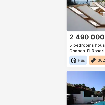
2 490 00
5 bedrooms house
Chapas-El Rosari
Hus
30