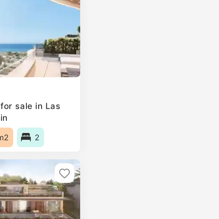
or sale in Las
in
m2
2