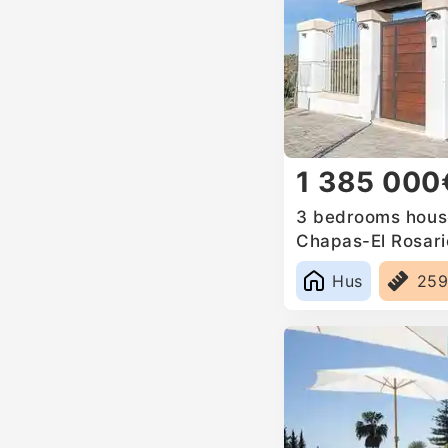
1 385 000
3 bedrooms house
Chapas-El Rosari
Hus
25