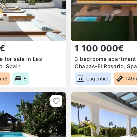
0€
1 100 000€
 for sale in Las
3 bedrooms apartment f
o, Spain
Chapas-El Rosario, Spa
2m2
5
Lägenhet
149