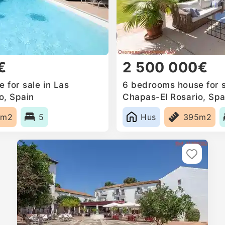
€
2 500 000€
 for sale in Las
6 bedrooms house for s
o, Spain
Chapas-El Rosario, Spa
6m2
5
Hus
395m2