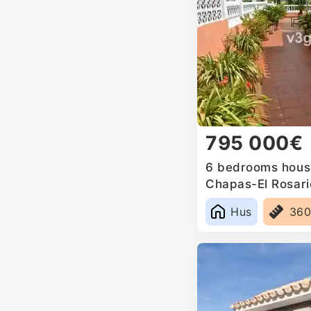
795 000€
6 bedrooms house
Chapas-El Rosari
Hus
36