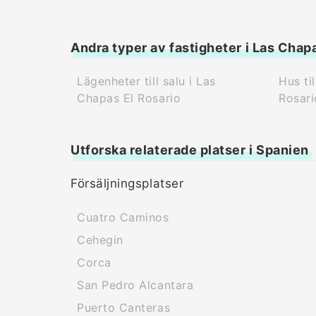
Andra typer av fastigheter i Las Chap
Lägenheter till salu i Las
Hus ti
Chapas El Rosario
Rosari
Utforska relaterade platser i Spanien
Försäljningsplatser
Cuatro Caminos
Cehegin
Corca
San Pedro Alcantara
Puerto Canteras