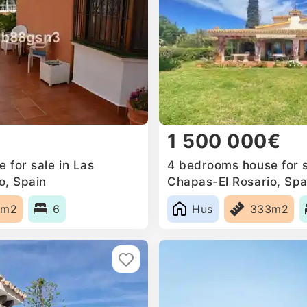
1 500 000€
 for sale in Las
4 bedrooms house for s
o, Spain
Chapas-El Rosario, Spa
0m2
6
Hus
333m2