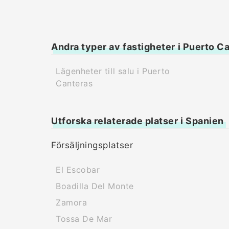
Andra typer av fastigheter i Puerto C
Lägenheter till salu i Puerto
Canteras
Utforska relaterade platser i Spanien
Försäljningsplatser
El Escobar
Boadilla Del Monte
Zamora
Tossa De Mar