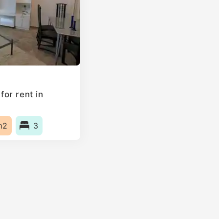
or rent in
m2
3