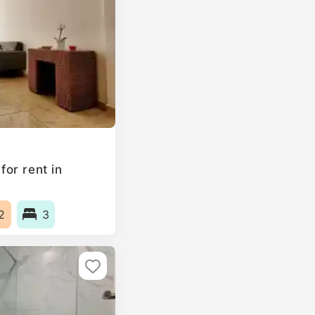
or rent in
2
3