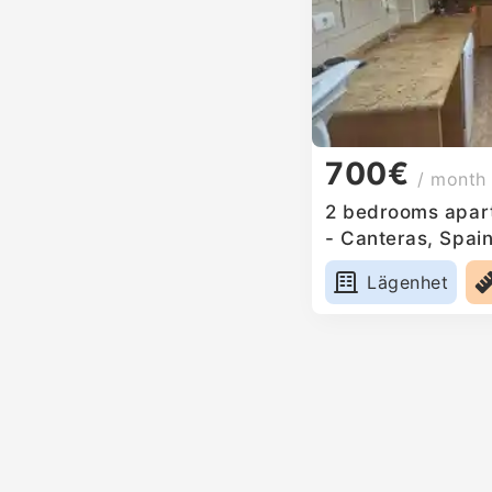
700€
/ month
2 bedrooms apart
- Canteras, Spai
Lägenhet