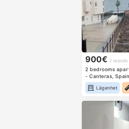
900€
/ month
2 bedrooms apart
- Canteras, Spai
Lägenhet