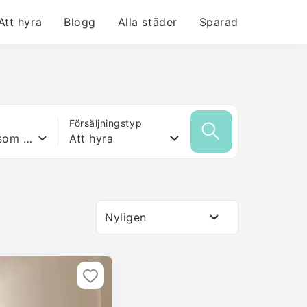
Att hyra
Blogg
Alla städer
Sparad
Försäljningstyp
Vilken yta som helst
Att hyra
Nyligen