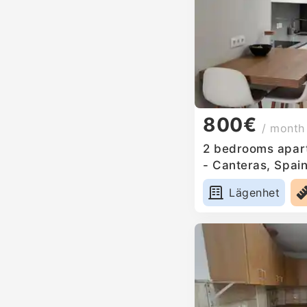
800€
/ month
2 bedrooms apart
- Canteras, Spai
Lägenhet