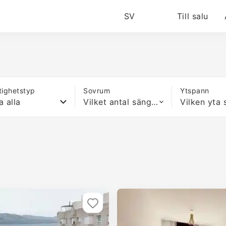
SV
Till salu
tighetstyp
Sovrum
Ytspann
a alla
Vilket antal sängar som helst