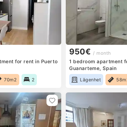
950€
/ month
ment for rent in Puerto
1 bedroom apartment fo
n
Guanarteme, Spain
70m2
2
Lägenhet
58m