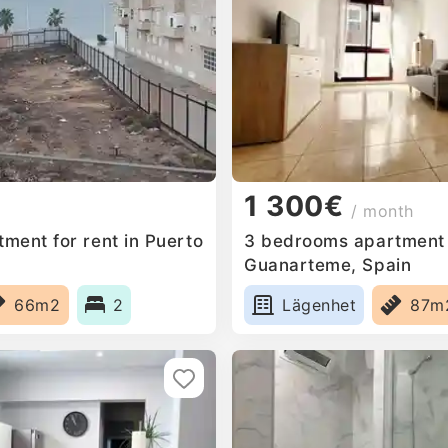
1 300€
/ month
ment for rent in Puerto
3 bedrooms apartment f
n
Guanarteme, Spain
66m2
2
Lägenhet
87m