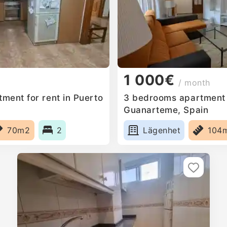
1 000€
/ month
ment for rent in Puerto
3 bedrooms apartment f
n
Guanarteme, Spain
70m2
2
Lägenhet
104