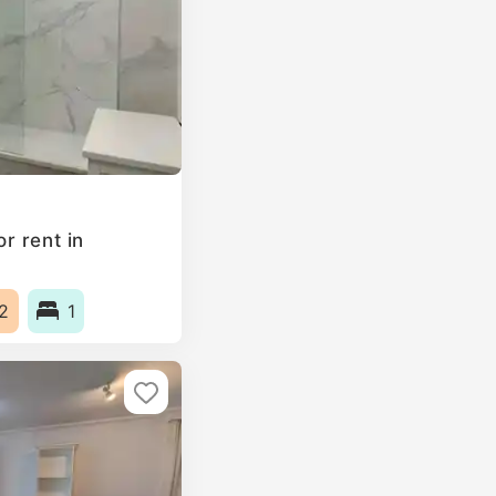
r rent in
2
1