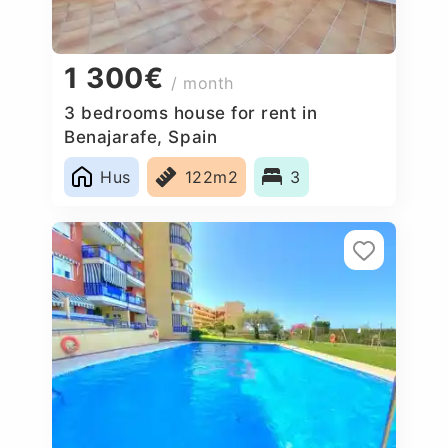
1 300€
/ month
3 bedrooms house for rent in
Benajarafe, Spain
Hus
122m2
3