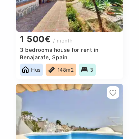
1 500€
/ month
3 bedrooms house for rent in
Benajarafe, Spain
Hus
148m2
3