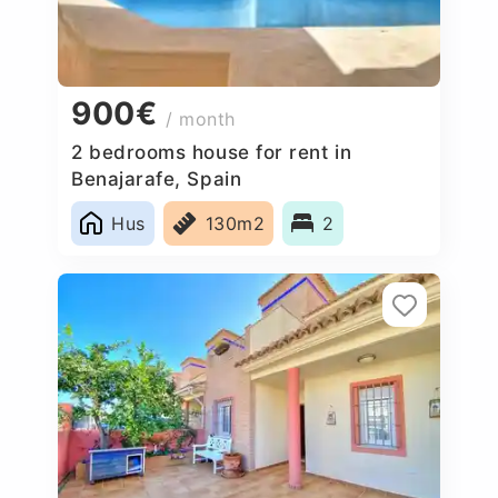
900€
/ month
2 bedrooms house for rent in
Benajarafe, Spain
Hus
130m2
2