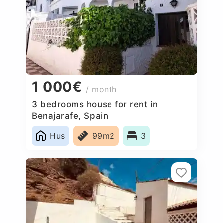
1 000€
/ month
3 bedrooms house for rent in
Benajarafe, Spain
Hus
99m2
3