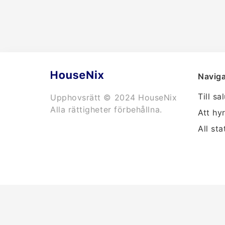
Naviga
Till sa
Upphovsrätt © 2024 HouseNix
Alla rättigheter förbehållna.
Att hy
All sta