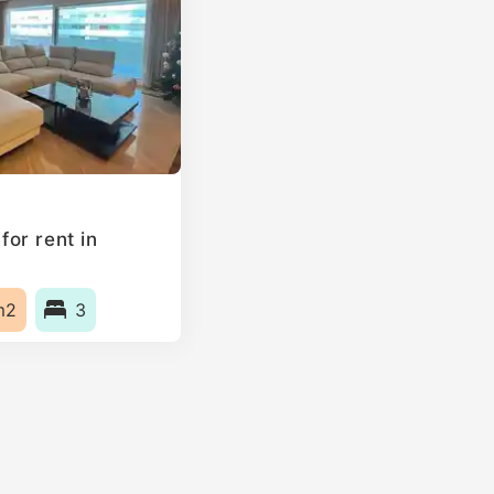
or rent in
m2
3