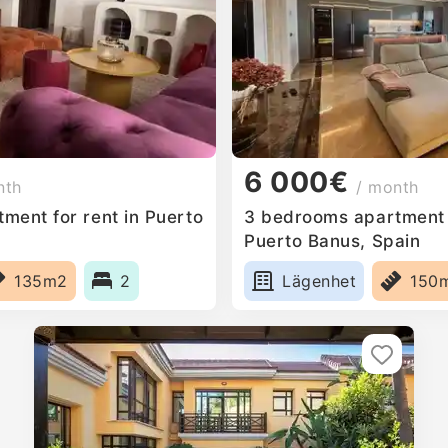
6 000€
nth
/ month
ment for rent in Puerto
3 bedrooms apartment f
Puerto Banus, Spain
135m2
2
Lägenhet
150