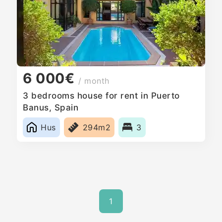
6 000€
/ month
3 bedrooms house for rent in Puerto
Banus, Spain
Hus
294m2
3
1