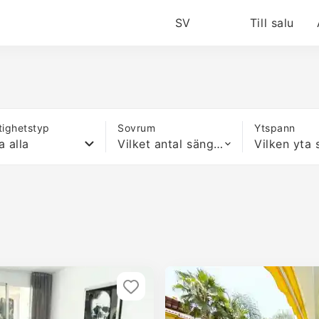
SV
Till salu
tighetstyp
Sovrum
Ytspann
a alla
Vilket antal sängar som helst