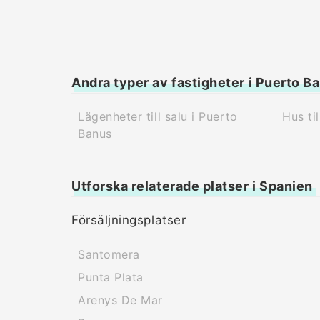
Andra typer av fastigheter i Puerto B
Lägenheter till salu i Puerto
Hus ti
Banus
Utforska relaterade platser i Spanien
Försäljningsplatser
Santomera
Punta Plata
Arenys De Mar