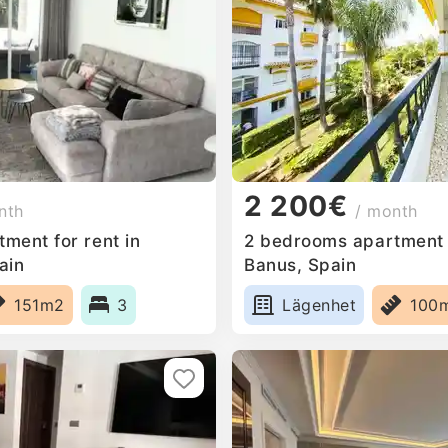
2 200€
nth
/ month
ment for rent in
2 bedrooms apartment f
ain
Banus, Spain
151m2
3
Lägenhet
100