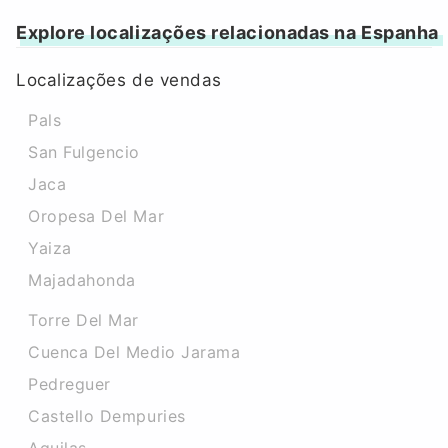
Explore localizações relacionadas na Espanha
Localizações de vendas
Pals
San Fulgencio
Jaca
Oropesa Del Mar
Yaiza
Majadahonda
Torre Del Mar
Cuenca Del Medio Jarama
Pedreguer
Castello Dempuries