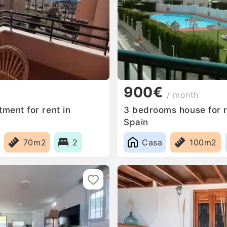
900€
/ month
ment for rent in
3 bedrooms house for r
Spain
70m2
2
Casa
100m2