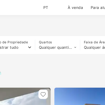
PT
À venda
Para al
o de Propriedade
Quartos
Faixa de Áre
strar tudo
Qualquer quantidade de quartos
Qualquer á
a