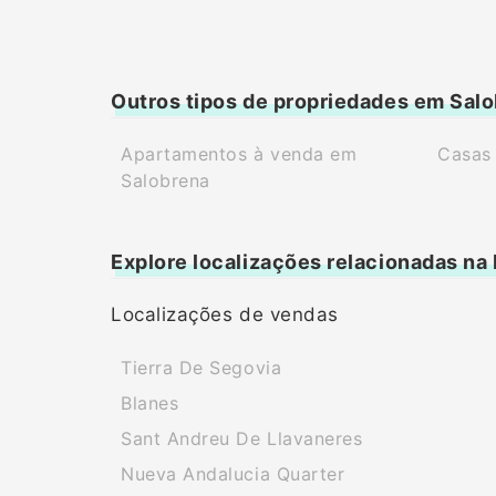
Outros tipos de propriedades em Sal
Apartamentos à venda em
Casas
Salobrena
Explore localizações relacionadas na
Localizações de vendas
Tierra De Segovia
Blanes
Sant Andreu De Llavaneres
Nueva Andalucia Quarter