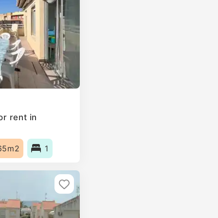
r rent in
65m2
1