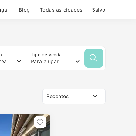
ugar
Blog
Todas as cidades
Salvo
a
Tipo de Venda
rea
Para alugar
Recentes