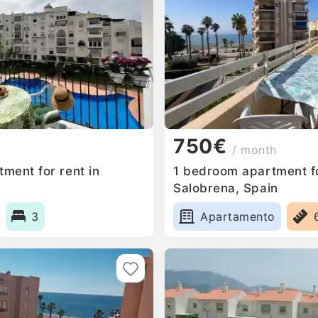
750€
/ month
ment for rent in
1 bedroom apartment fo
Salobrena, Spain
3
Apartamento