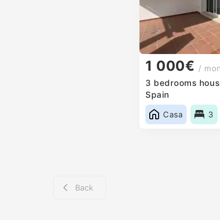
1 000€
/ mo
3 bedrooms house
Spain
Casa
3
Back