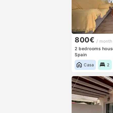
800€
/ month
2 bedrooms house
Spain
Casa
2