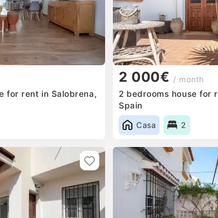
2 000€
/ month
 for rent in Salobrena,
2 bedrooms house for r
Spain
Casa
2