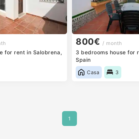
800€
nth
/ month
 for rent in Salobrena,
3 bedrooms house for r
Spain
Casa
3
1