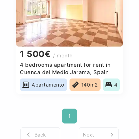
1 500€
/ month
4 bedrooms apartment for rent in
Cuenca del Medio Jarama, Spain
Apartamento
140m2
4
1
Back
Next