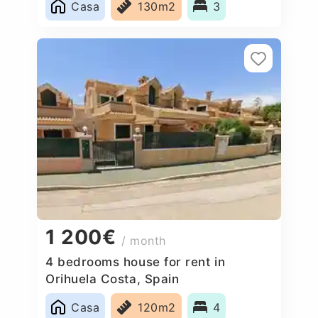
Casa
130m2
3
1 200€
/ month
4 bedrooms house for rent in
Orihuela Costa, Spain
Casa
120m2
4