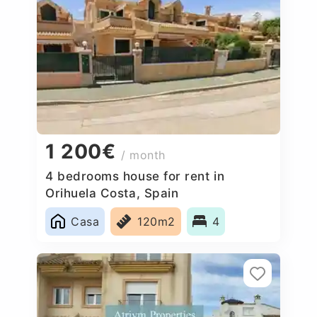
1 200€
/ month
4 bedrooms house for rent in
Orihuela Costa, Spain
Casa
120m2
4