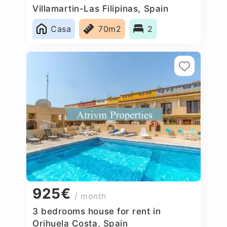
Villamartin-Las Filipinas, Spain
Casa
70m2
2
925€
/ month
3 bedrooms house for rent in
Orihuela Costa, Spain