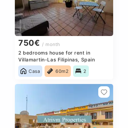
750€
/ month
2 bedrooms house for rent in
Villamartin-Las Filipinas, Spain
Casa
60m2
2