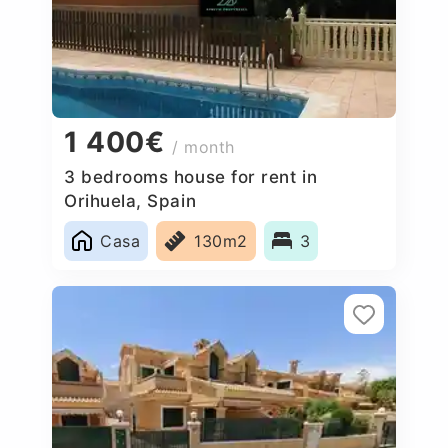
1 400€
/ month
3 bedrooms house for rent in
Orihuela, Spain
Casa
130m2
3