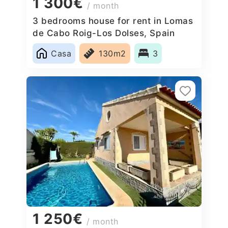
1 300€
/ month
3 bedrooms house for rent in Lomas
de Cabo Roig-Los Dolses, Spain
Casa
130m2
3
1 250€
/ month