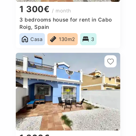
1 300€
/ month
3 bedrooms house for rent in Cabo
Roig, Spain
Casa
130m2
3