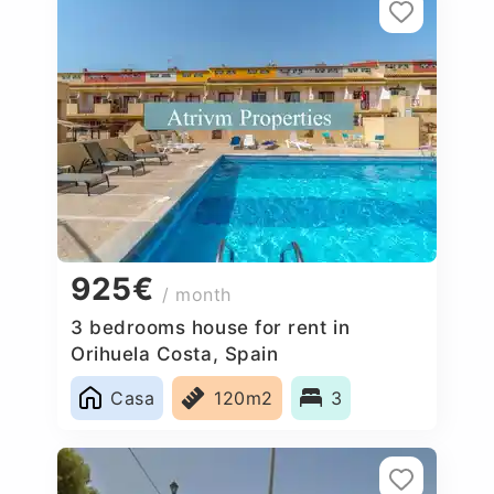
925€
/ month
3 bedrooms house for rent in
Orihuela Costa, Spain
Casa
120m2
3