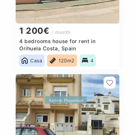
1 200€
/ month
4 bedrooms house for rent in
Orihuela Costa, Spain
Casa
120m2
4