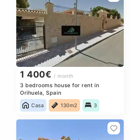
1 400€
/ month
3 bedrooms house for rent in
Orihuela, Spain
Casa
130m2
3