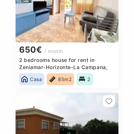
650€
/ month
2 bedrooms house for rent in
Zeniamar-Horizonte-La Campana,
Spain
Casa
85m2
2