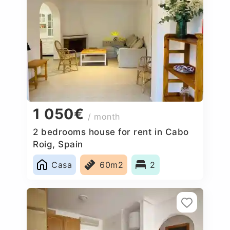
1 050€
/ month
2 bedrooms house for rent in Cabo
Roig, Spain
Casa
60m2
2