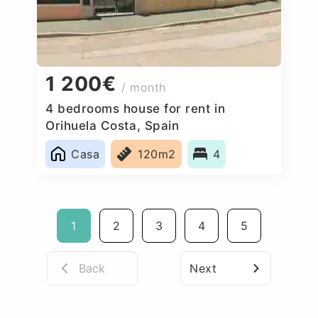
1 200€
/ month
4 bedrooms house for rent in
Orihuela Costa, Spain
Casa
120m2
4
1
2
3
4
5
Back
Next