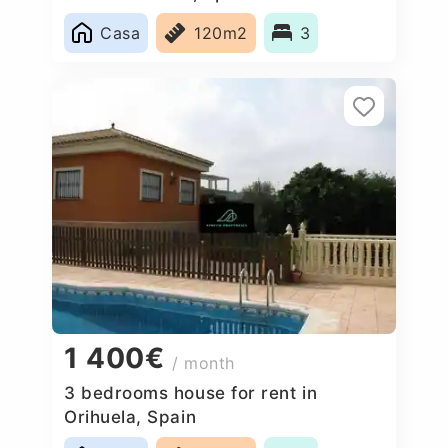
Casa
120m2
3
1 400€
/ month
3 bedrooms house for rent in
Orihuela, Spain