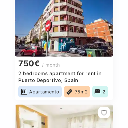
750€
/ month
2 bedrooms apartment for rent in
Puerto Deportivo, Spain
Apartamento
75m2
2