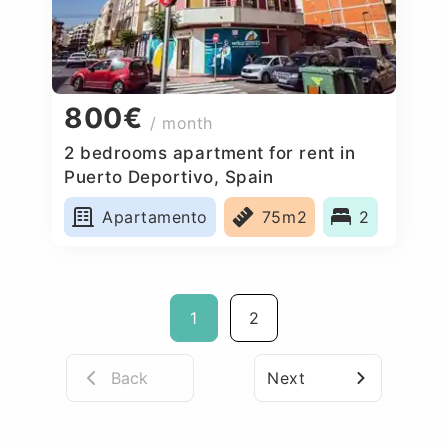
800€
/ month
2 bedrooms apartment for rent in
Puerto Deportivo, Spain
Apartamento
75m2
2
1
2
Back
Next