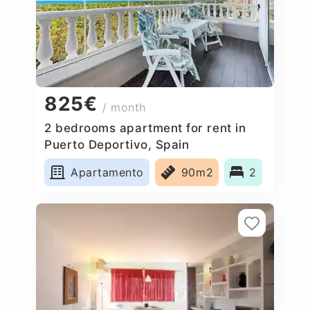
825€
/ month
2 bedrooms apartment for rent in
Puerto Deportivo, Spain
Apartamento
90m2
2