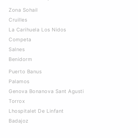
Zona Sohail
Cruilles
La Carihuela Los Nidos
Competa
Salnes
Benidorm
Puerto Banus
Palamos
Genova Bonanova Sant Agusti
Torrox
Lhospitalet De Linfant
Badajoz