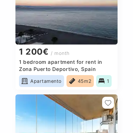
1 200€
/ month
1 bedroom apartment for rent in
Zona Puerto Deportivo, Spain
Apartamento
45m2
1