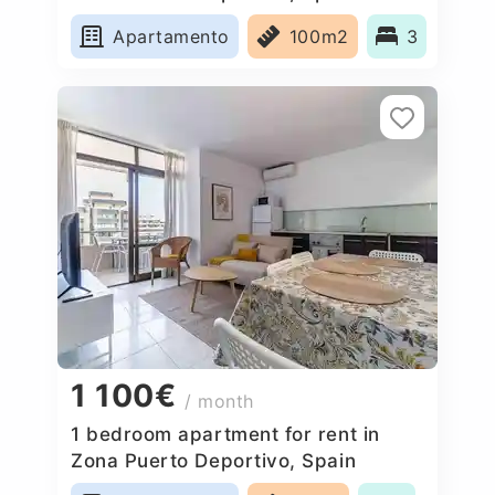
Apartamento
100m2
3
1 100€
/ month
1 bedroom apartment for rent in
Zona Puerto Deportivo, Spain