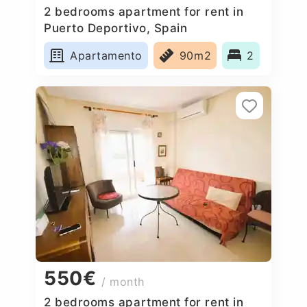
2 bedrooms apartment for rent in
Puerto Deportivo, Spain
Apartamento
90m2
2
550€
/ month
2 bedrooms apartment for rent in