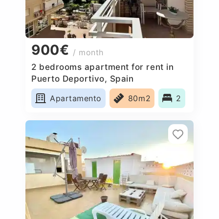
900€
/ month
2 bedrooms apartment for rent in
Puerto Deportivo, Spain
Apartamento
80m2
2