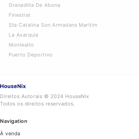
Granadilla De Abona
Finestrat
Sta Catalina Son Armadans Maritim
La Axarquia
Montealto
Puerto Deportivo
Direitos Autorais © 2024 HouseNix
Todos os direitos reservados.
Navigation
À venda