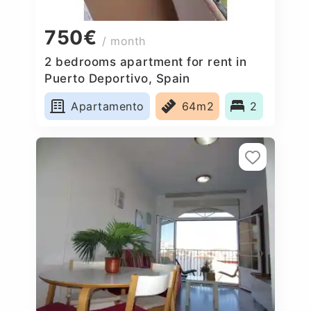
750€
/ month
2 bedrooms apartment for rent in
Puerto Deportivo, Spain
Apartamento
64m2
2