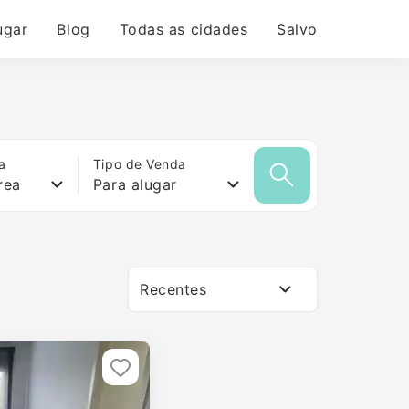
ugar
Blog
Todas as cidades
Salvo
a
Tipo de Venda
rea
Para alugar
Recentes