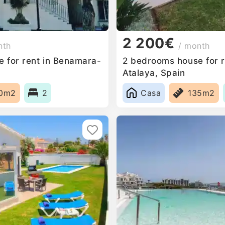
2 200€
nth
/ month
 for rent in Benamara-
2 bedrooms house for 
Atalaya, Spain
0m2
2
Casa
135m2