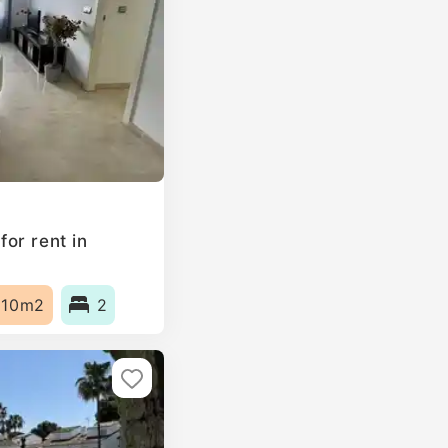
or rent in
110m2
2