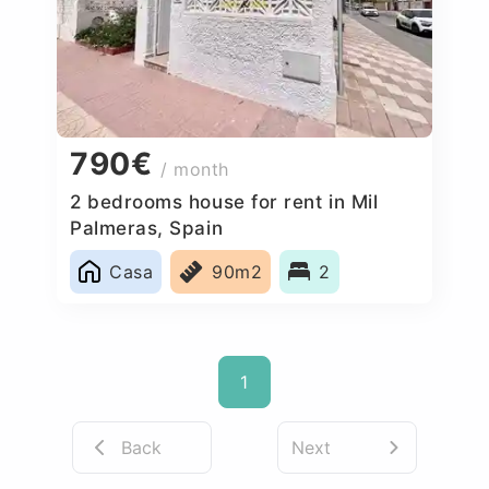
790€
/ month
2 bedrooms house for rent in Mil
Palmeras, Spain
Casa
90m2
2
1
Back
Next