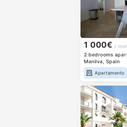
1 000€
/ mo
2 bedrooms apart
Manilva, Spain
Apartamento