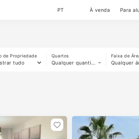
PT
À venda
Para al
o de Propriedade
Quartos
Faixa de Áre
strar tudo
Qualquer quantidade de quartos
Qualquer á