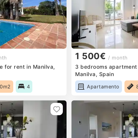
1 500€
nth
/ month
 for rent in Manilva,
3 bedrooms apartment f
Manilva, Spain
40m2
4
Apartamento