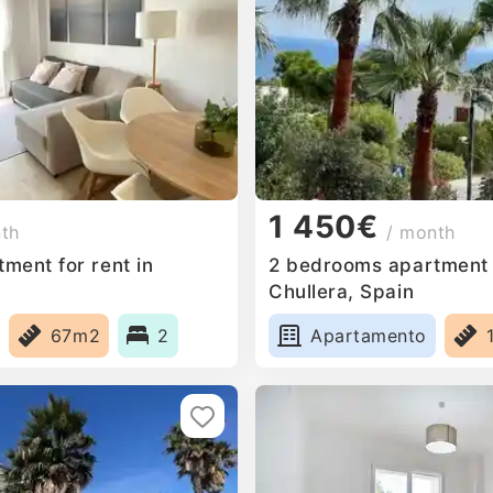
1 450€
nth
/ month
ment for rent in
2 bedrooms apartment f
Chullera, Spain
67m2
2
Apartamento