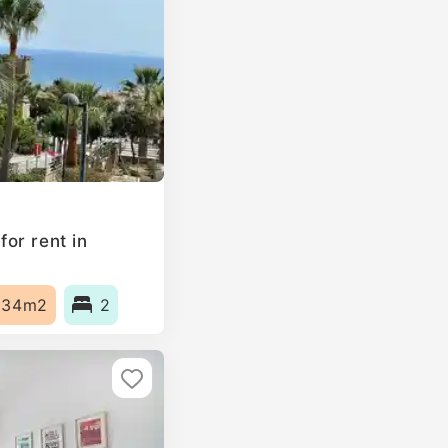
or rent in
134m2
2