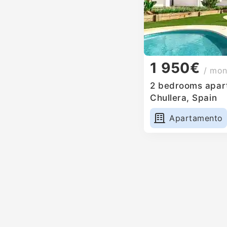
1 950€
/ mon
2 bedrooms apart
Chullera, Spain
Apartamento