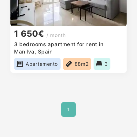
1 650€
/ month
3 bedrooms apartment for rent in
Manilva, Spain
Apartamento
88m2
3
1