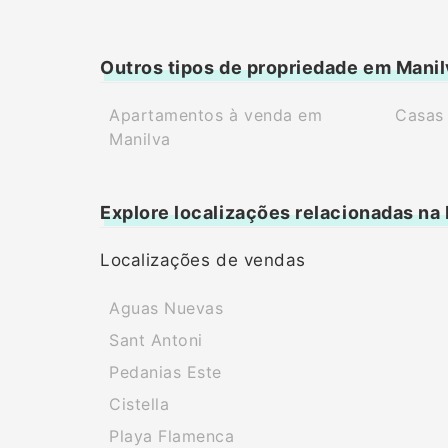
Outros tipos de propriedade em Mani
Apartamentos à venda em
Casas
Manilva
Explore localizações relacionadas na
Localizações de vendas
Aguas Nuevas
Sant Antoni
Pedanias Este
Cistella
Playa Flamenca