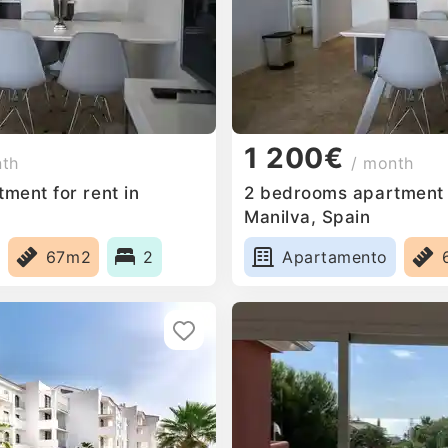
1 200€
nth
/ month
ment for rent in
2 bedrooms apartment f
Manilva, Spain
67m2
2
Apartamento