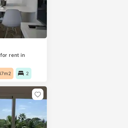
or rent in
67m2
2