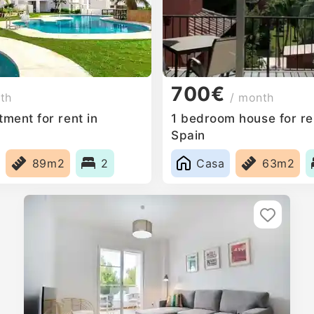
700€
th
/ month
ment for rent in
1 bedroom house for ren
Spain
89m2
2
Casa
63m2