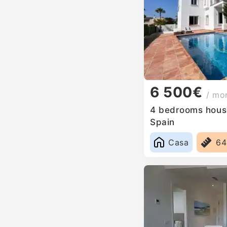
6 500€
/ mo
4 bedrooms house
Spain
Casa
6