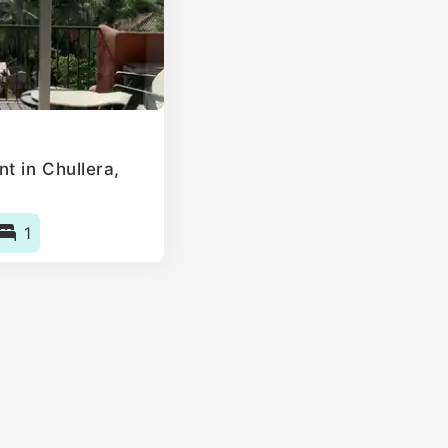
t in Chullera,
1