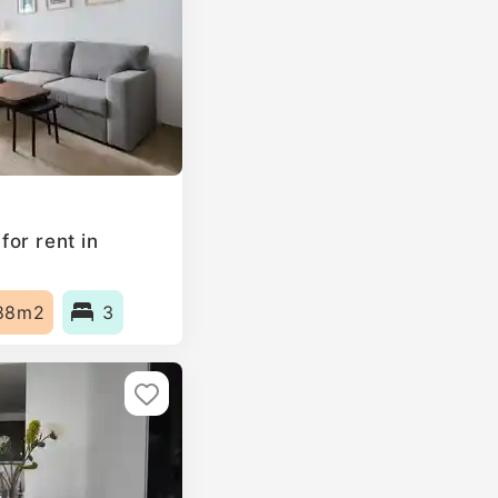
or rent in
88m2
3