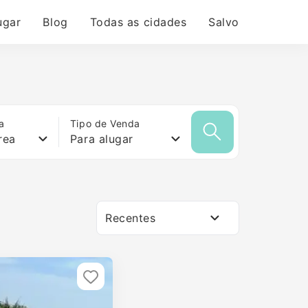
ugar
Blog
Todas as cidades
Salvo
a
Tipo de Venda
rea
Para alugar
Recentes