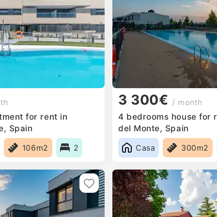
3 300€
th
/ month
ment for rent in
4 bedrooms house for re
e, Spain
del Monte, Spain
106m2
2
Casa
300m2