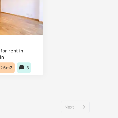
or rent in
in
125m2
3
Next