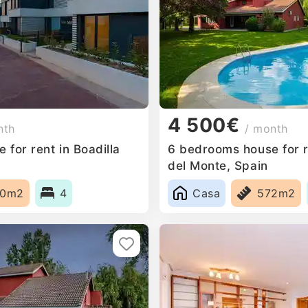
4 500€
nth
/ month
for rent in Boadilla
6 bedrooms house for re
del Monte, Spain
00m2
4
Casa
572m2