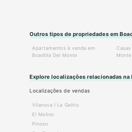
Outros tipos de propriedades em Boad
Apartamentos à venda em
Casas 
Boadilla Del Monte
Monte
Explore localizações relacionadas na
Localizações de vendas
Vilanova I La Geltru
El Molino
Pinoso