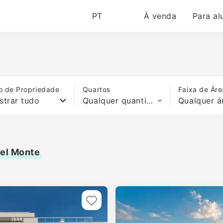
PT
À venda
Para al
o de Propriedade
Quartos
Faixa de Áre
strar tudo
Qualquer quantidade de quartos
Qualquer á
Del Monte