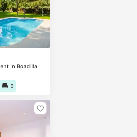
nt in Boadilla
6