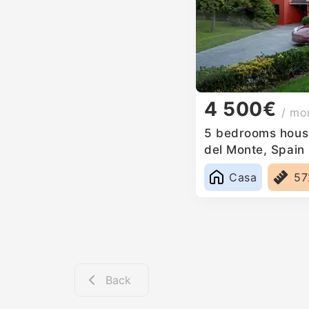
4 500€
/ mo
5 bedrooms house 
del Monte, Spain
Casa
5
Back