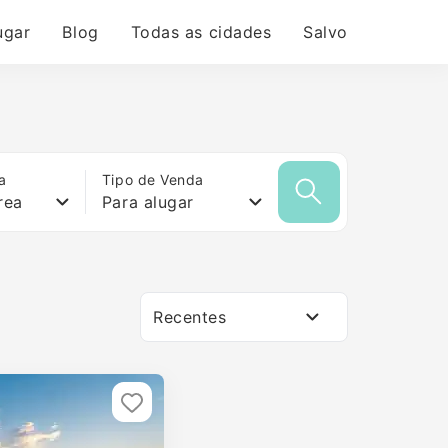
ugar
Blog
Todas as cidades
Salvo
a
Tipo de Venda
rea
Para alugar
Recentes