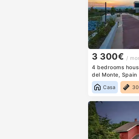
3 300€
/ mo
4 bedrooms house 
del Monte, Spain
Casa
3