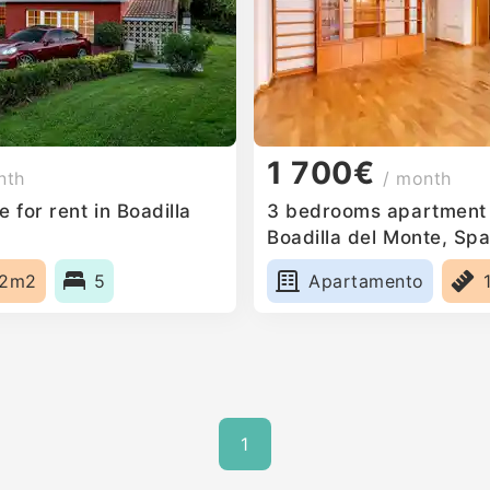
1 700€
nth
/ month
for rent in Boadilla
3 bedrooms apartment f
Boadilla del Monte, Spa
72m2
5
Apartamento
1