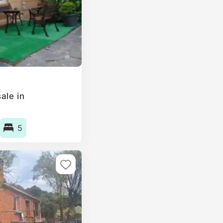
ale in
5