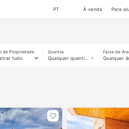
PT
À venda
Para al
o de Propriedade
Quartos
Faixa de Áre
strar tudo
Qualquer quantidade de quartos
Qualquer á