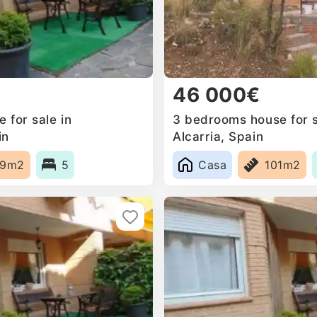
46 000€
 for sale in
3 bedrooms house for s
in
Alcarria, Spain
39m2
5
Casa
101m2