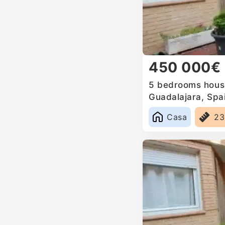
450 000€
5 bedrooms house
Guadalajara, Spa
Casa
2