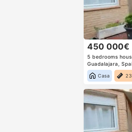
450 000€
5 bedrooms house
Guadalajara, Spa
Casa
2