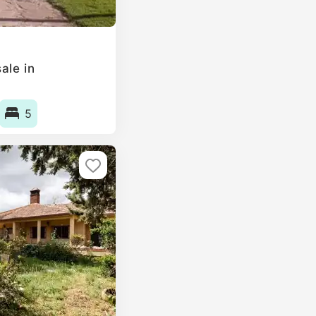
ale in
5