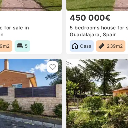
450 000€
 for sale in
5 bedrooms house for s
in
Guadalajara, Spain
39m2
5
Casa
239m2