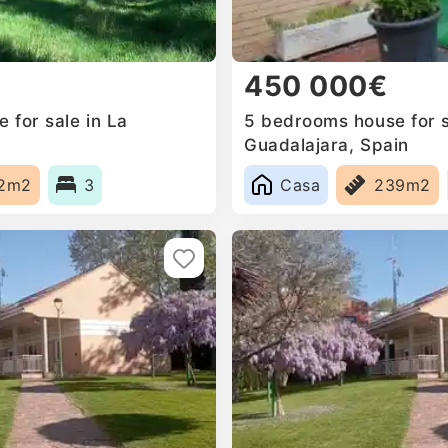
450 000€
 for sale in La
5 bedrooms house for s
Guadalajara, Spain
2m2
3
Casa
239m2