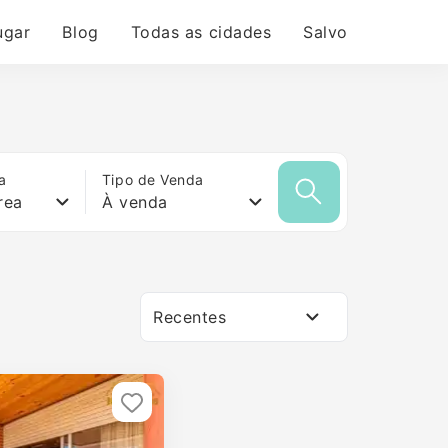
ugar
Blog
Todas as cidades
Salvo
a
Tipo de Venda
rea
À venda
Recentes