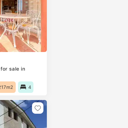
or sale in
217m2
4