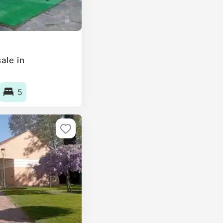
ale in
5