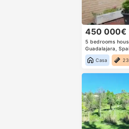
450 000€
5 bedrooms house
Guadalajara, Spa
Casa
2