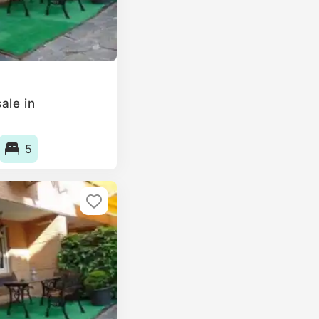
ale in
5