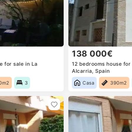
138 000€
 for sale in La
12 bedrooms house for 
Alcarria, Spain
0m2
3
Casa
390m2