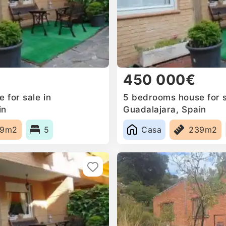
450 000€
 for sale in
5 bedrooms house for s
in
Guadalajara, Spain
39m2
5
Casa
239m2