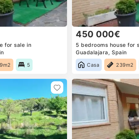
450 000€
 for sale in
5 bedrooms house for s
in
Guadalajara, Spain
39m2
5
Casa
239m2