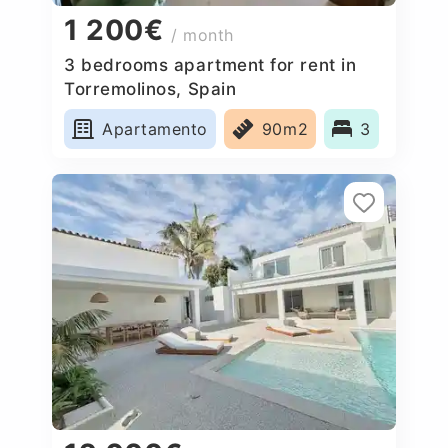
1 200€
/ month
3 bedrooms apartment for rent in
Torremolinos, Spain
Apartamento
90m2
3