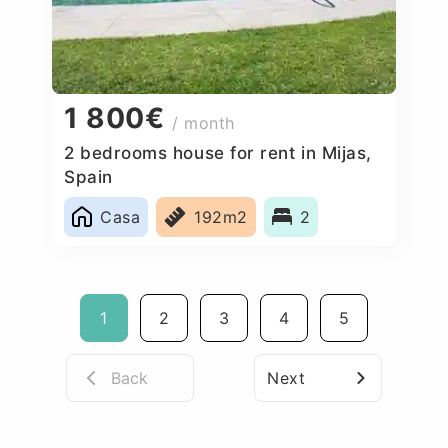
1 800€
/ month
2 bedrooms house for rent in Mijas,
Spain
Casa
192m2
2
1
2
3
4
5
Back
Next