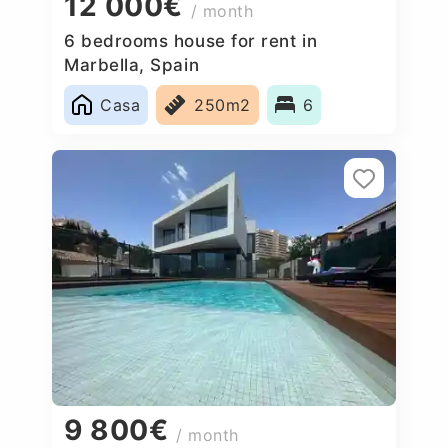
12 000€
/ month
6 bedrooms house for rent in
Marbella, Spain
Casa
250m2
6
9 800€
/ month