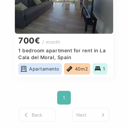
700€
/ month
1 bedroom apartment for rent in La
Cala del Moral, Spain
Apartamento
40m2
1
1
Back
Next