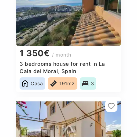
1 350€
/ month
3 bedrooms house for rent in La
Cala del Moral, Spain
Casa
191m2
3