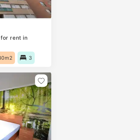
or rent in
80m2
3