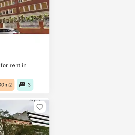
or rent in
80m2
3