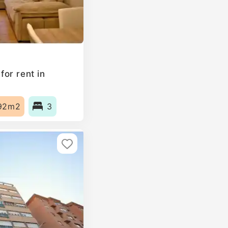
or rent in
92m2
3