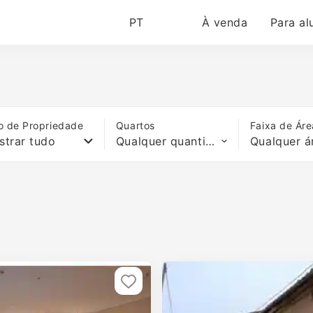
PT
À venda
Para al
o de Propriedade
Quartos
Faixa de Áre
strar tudo
Qualquer quantidade de quartos
Qualquer á