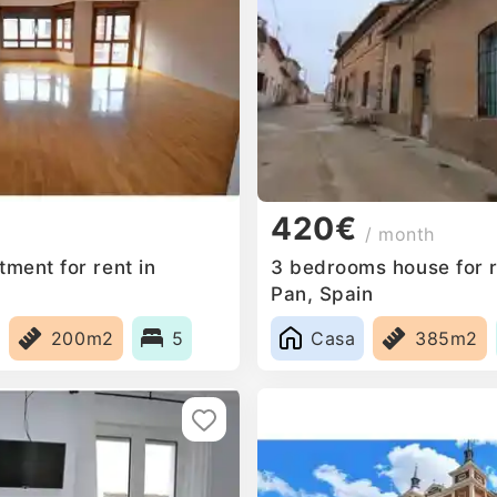
420€
/ month
ment for rent in
3 bedrooms house for 
Pan, Spain
200m2
5
Casa
385m2