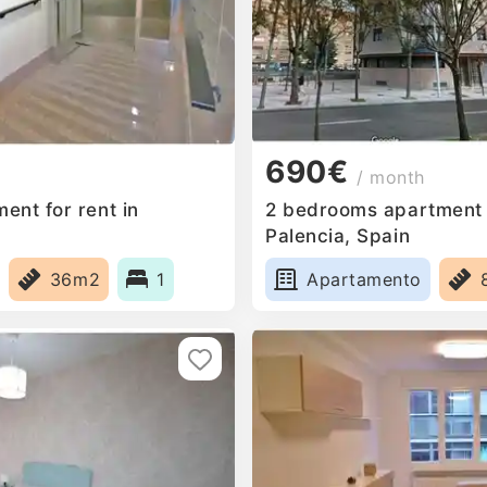
690€
/ month
ent for rent in
2 bedrooms apartment f
Palencia, Spain
36m2
1
Apartamento