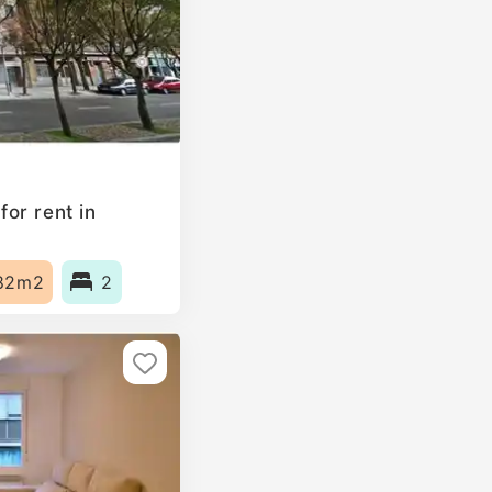
or rent in
82m2
2