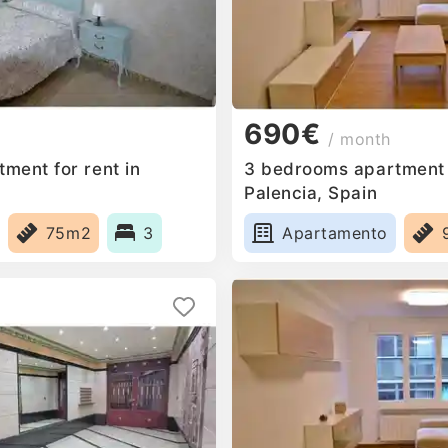
690€
/ month
ment for rent in
3 bedrooms apartment f
Palencia, Spain
75m2
3
Apartamento