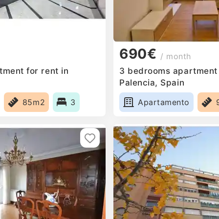
690€
/ month
ment for rent in
3 bedrooms apartment f
Palencia, Spain
85m2
3
Apartamento