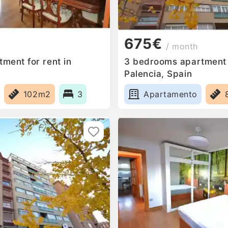
675€
/ month
ment for rent in
3 bedrooms apartment f
Palencia, Spain
102m2
3
Apartamento