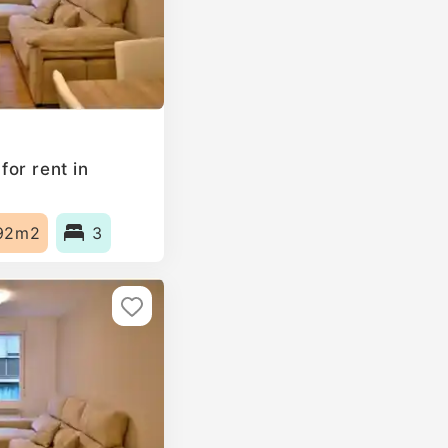
or rent in
92m2
3