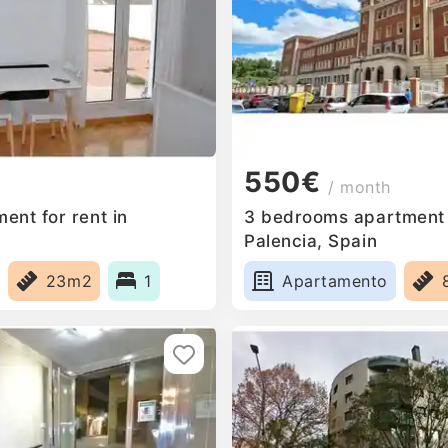
550€
/ month
ent for rent in
3 bedrooms apartment f
Palencia, Spain
23m2
1
Apartamento