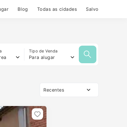
ugar
Blog
Todas as cidades
Salvo
a
Tipo de Venda
rea
Para alugar
Recentes