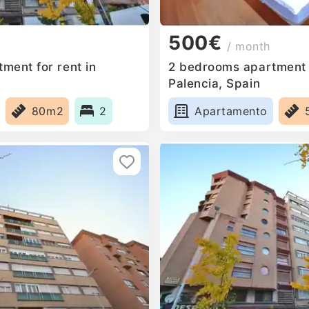
500€
/ month
ment for rent in
2 bedrooms apartment f
Palencia, Spain
80m2
2
Apartamento