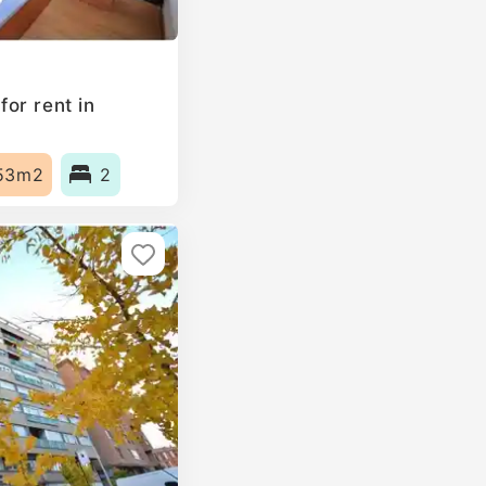
or rent in
53m2
2