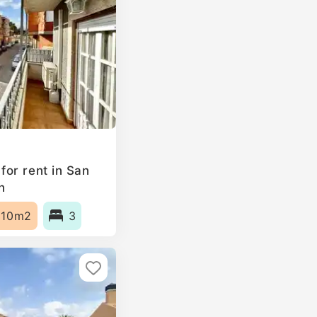
or rent in San
n
110m2
3