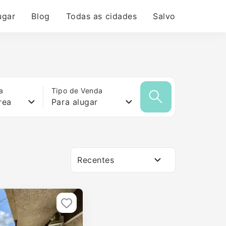
ugar
Blog
Todas as cidades
Salvo
a
Tipo de Venda
rea
Para alugar
Recentes