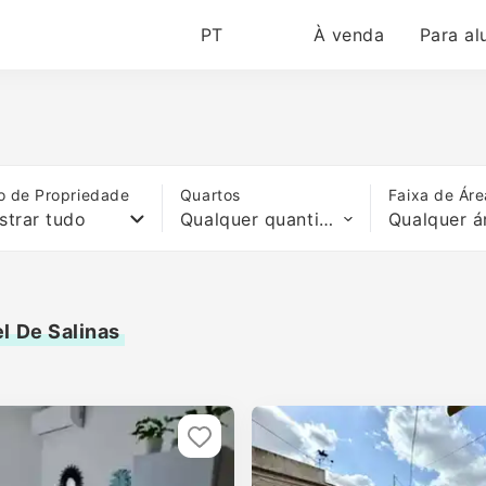
PT
À venda
Para al
o de Propriedade
Quartos
Faixa de Áre
strar tudo
Qualquer quantidade de quartos
Qualquer á
l De Salinas