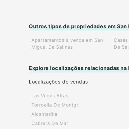
Outros tipos de propriedades em San 
Apartamentos à venda em San
Casas
Miguel De Salinas
De Sal
Explore localizações relacionadas na
Localizações de vendas
Las Vegas Altas
Torroella De Montgri
Alcantarilla
Cabrera De Mar