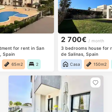
2 700€
/ month
ment for rent in San
3 bedrooms house for r
, Spain
de Salinas, Spain
65m2
2
Casa
150m2