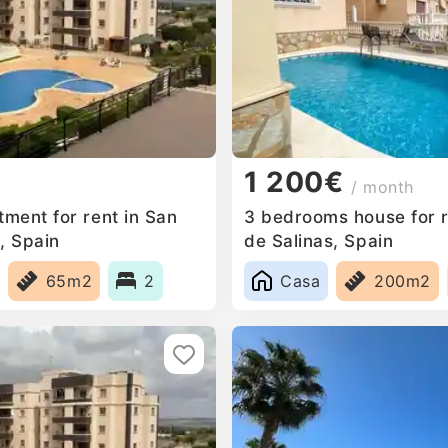
1 200€
/ month
ment for rent in San
3 bedrooms house for r
, Spain
de Salinas, Spain
65m2
2
Casa
200m2