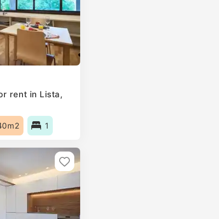
 rent in Lista,
40m2
1