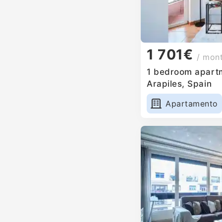
1 701€
/ mon
1 bedroom apartm
Arapiles, Spain
Apartamento