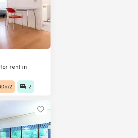
or rent in
40m2
2