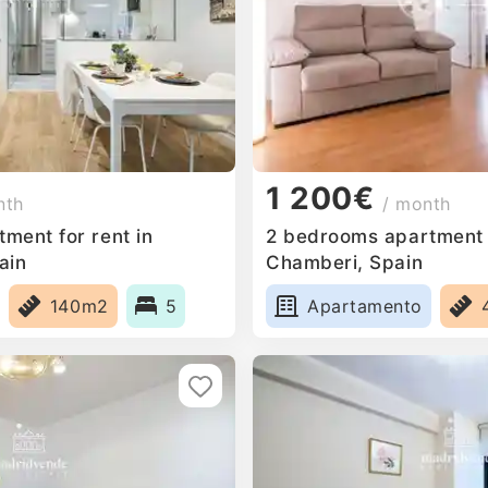
1 200€
nth
/ month
ment for rent in
2 bedrooms apartment f
ain
Chamberi, Spain
140m2
5
Apartamento