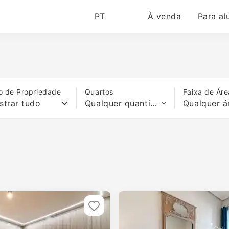
PT
À venda
Para al
o de Propriedade
Quartos
Faixa de Áre
strar tudo
Qualquer quantidade de quartos
Qualquer á