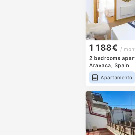
1 188€
/ mon
2 bedrooms apart
Aravaca, Spain
Apartamento