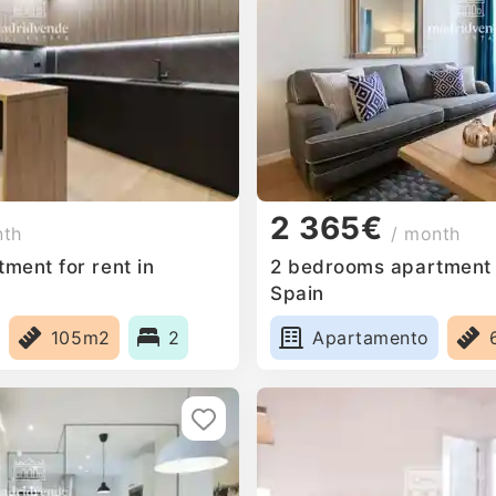
2 365€
nth
/ month
ment for rent in
2 bedrooms apartment f
Spain
105m2
2
Apartamento