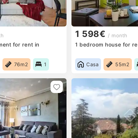
1 598€
th
/ month
ent for rent in
1 bedroom house for ren
76m2
1
Casa
55m2