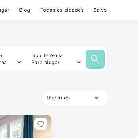
ugar
Blog
Todas as cidades
Salvo
a
Tipo de Venda
rea
Para alugar
Recentes