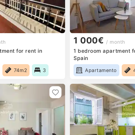
1 000€
nth
/ month
ment for rent in
1 bedroom apartment fo
Spain
74m2
3
Apartamento