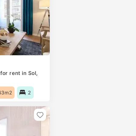
or rent in Sol,
63m2
2