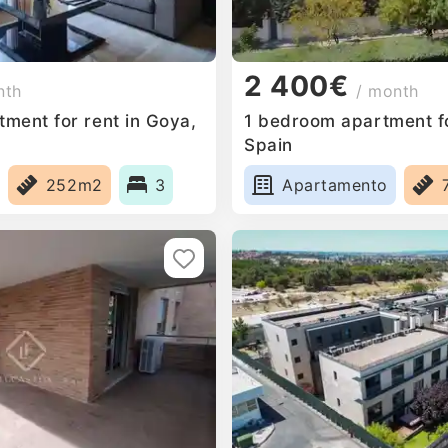
2 400€
nth
/ month
ment for rent in Goya,
1 bedroom apartment fo
Spain
252m2
3
Apartamento