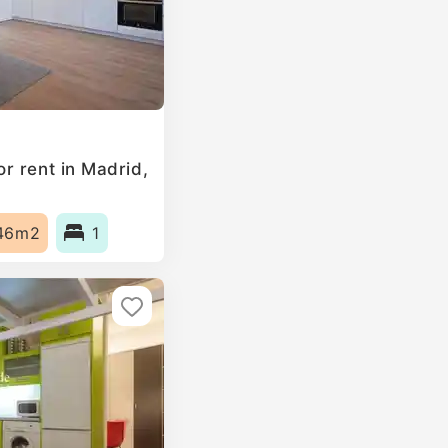
r rent in Madrid,
46m2
1