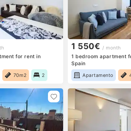
1 550€
th
/ month
ment for rent in
1 bedroom apartment for
Spain
70m2
2
Apartamento