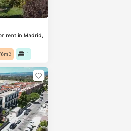
r rent in Madrid,
76m2
1