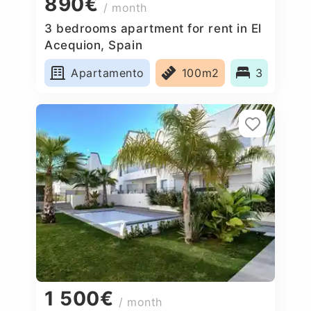
890€
/ month
3 bedrooms apartment for rent in El
Acequion, Spain
Apartamento
100m2
3
1 500€
/ month