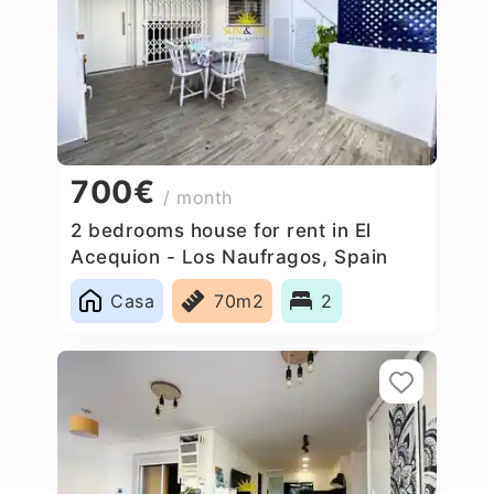
700€
/ month
2 bedrooms house for rent in El
Acequion - Los Naufragos, Spain
Casa
70m2
2