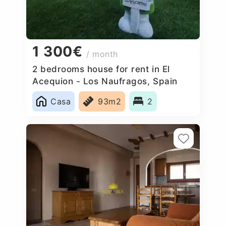
1 300€
/ month
2 bedrooms house for rent in El
Acequion - Los Naufragos, Spain
Casa
93m2
2