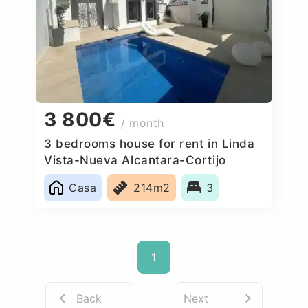
3 800€
/ month
3 bedrooms house for rent in Linda
Vista-Nueva Alcantara-Cortijo
Blanco, Spain
Casa
214m2
3
1
Back
Next