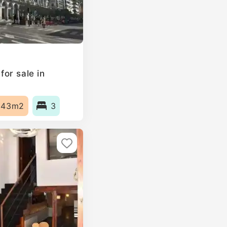
or sale in
143m2
3