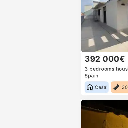
392 000€
3 bedrooms house 
Spain
Casa
20