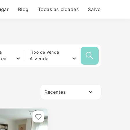
ugar
Blog
Todas as cidades
Salvo
a
Tipo de Venda
rea
À venda
Recentes