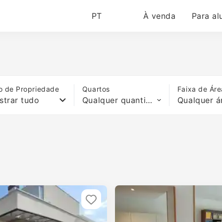
PT
À venda
Para al
o de Propriedade
Quartos
Faixa de Áre
strar tudo
Qualquer quantidade de quartos
Qualquer á