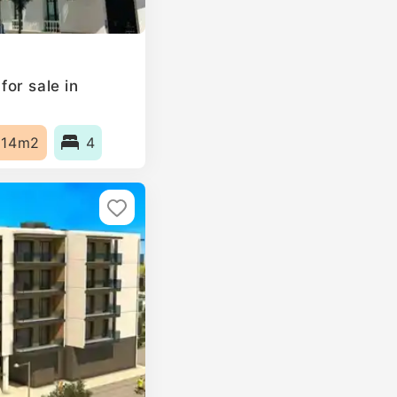
or sale in
114m2
4