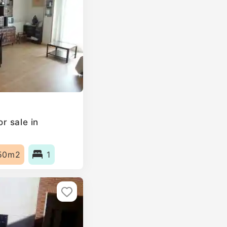
r sale in
50m2
1