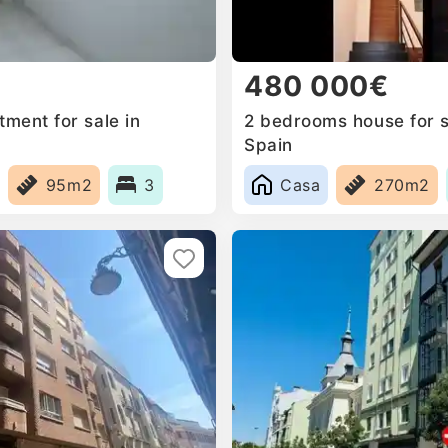
480 000€
ment for sale in
2 bedrooms house for sa
Spain
95m2
3
Casa
270m2