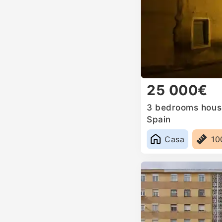
25 000€
3 bedrooms house 
Spain
Casa
10