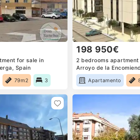
198 950€
ment for sale in
2 bedrooms apartment f
erga, Spain
Arroyo de la Encomien
79m2
3
Apartamento