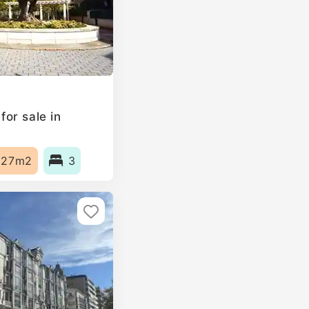
or sale in
127m2
3