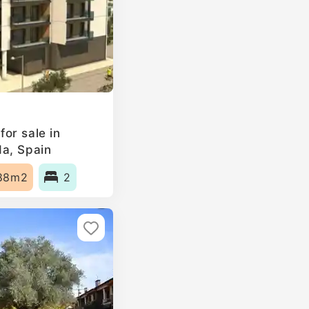
or sale in
da, Spain
88m2
2