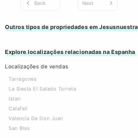
Back
Next
Outros tipos de propriedades em Jesusnuestr
Explore localizações relacionadas na Espanha
Localizações de vendas
Tarragones
La Siesta El Salado Torreta
Istan
Calafell
Valencia De Don Juan
San Blas