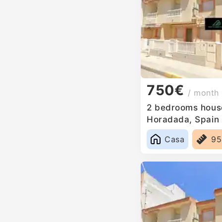
750€
/ month
2 bedrooms house 
Horadada, Spain
Casa
9