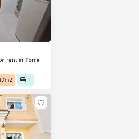
r rent in Torre
40m2
1