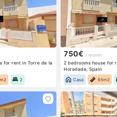
750€
/ month
for rent in Torre de la
2 bedrooms house for re
Horadada, Spain
5m2
2
Casa
95m2