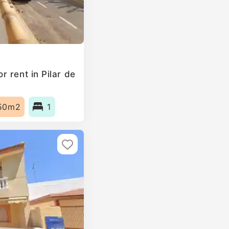
 rent in Pilar de
50m2
1