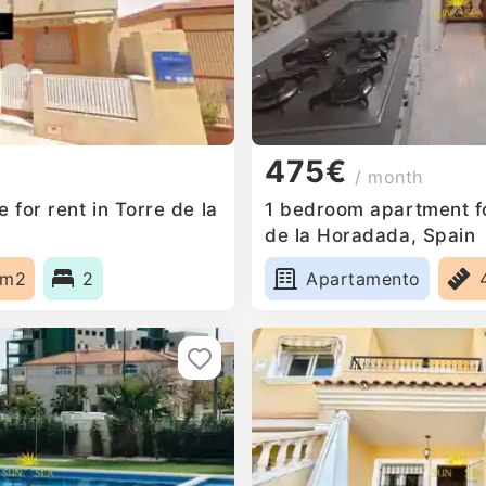
475€
/ month
for rent in Torre de la
1 bedroom apartment fo
de la Horadada, Spain
5m2
2
Apartamento