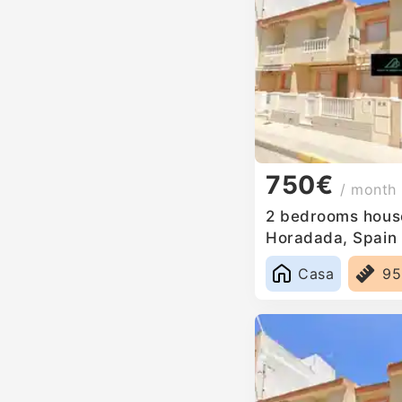
750€
/ month
2 bedrooms house 
Horadada, Spain
Casa
9