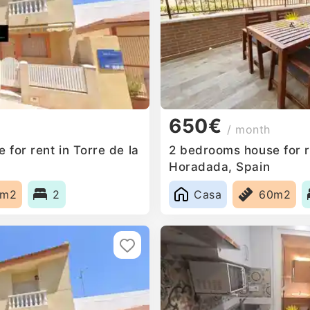
650€
/ month
for rent in Torre de la
2 bedrooms house for re
Horadada, Spain
5m2
2
Casa
60m2