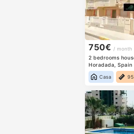
750€
/ month
2 bedrooms house 
Horadada, Spain
Casa
9