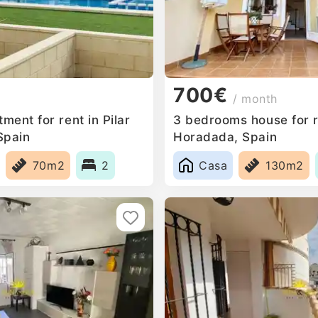
700€
/ month
ent for rent in Pilar
3 bedrooms house for re
Spain
Horadada, Spain
70m2
2
Casa
130m2