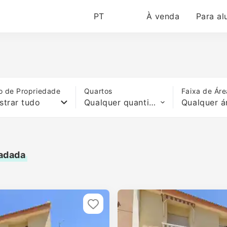
PT
À venda
Para al
o de Propriedade
Quartos
Faixa de Áre
strar tudo
Qualquer quantidade de quartos
Qualquer á
radada