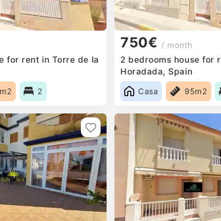
750€
/ month
for rent in Torre de la
2 bedrooms house for re
Horadada, Spain
5m2
2
Casa
95m2