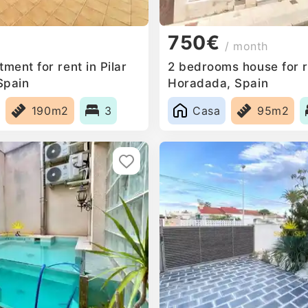
750€
/ month
ent for rent in Pilar
2 bedrooms house for re
Spain
Horadada, Spain
190m2
3
Casa
95m2