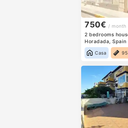
750€
/ month
2 bedrooms house 
Horadada, Spain
Casa
9