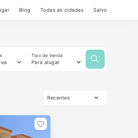
ugar
Blog
Todas as cidades
Salvo
a
Tipo de Venda
rea
Para alugar
Recentes