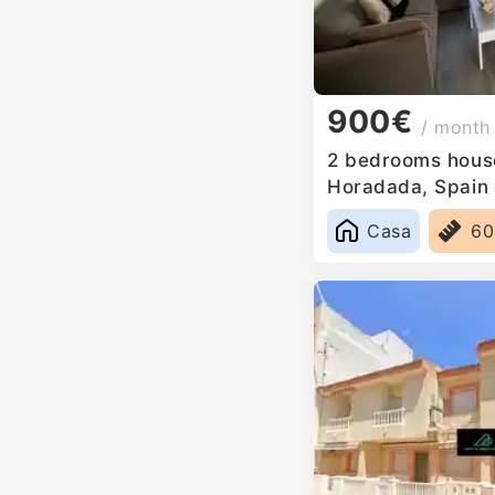
900€
/ month
2 bedrooms house 
Horadada, Spain
Casa
6