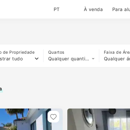
PT
À venda
Para al
o de Propriedade
Quartos
Faixa de Áre
strar tudo
Qualquer quantidade de quartos
Qualquer á
a