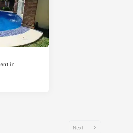
ent in
Next