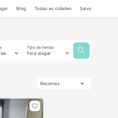
ugar
Blog
Todas as cidades
Salvo
a
Tipo de Venda
rea
Para alugar
Recentes