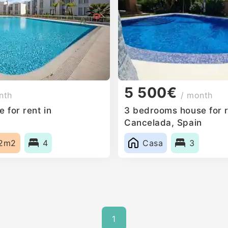
5 500€
nth
/ month
 for rent in
3 bedrooms house for r
n
Cancelada, Spain
2m2
4
Casa
3
1