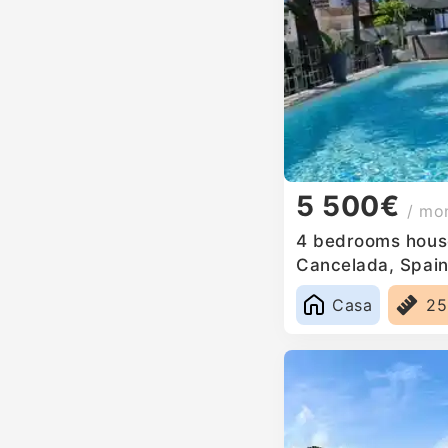
5 500€
/ mo
4 bedrooms house
Cancelada, Spai
Casa
2