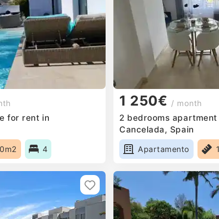
1 250€
nth
/ month
 for rent in
2 bedrooms apartment f
n
Cancelada, Spain
50m2
4
Apartamento