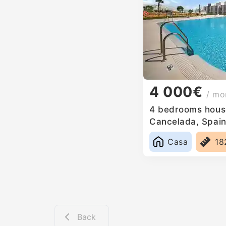
4 000€
/ mo
4 bedrooms house
Cancelada, Spai
Casa
18
Back