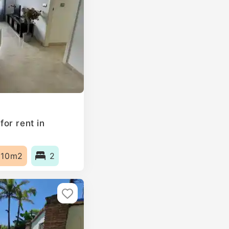
or rent in
110m2
2