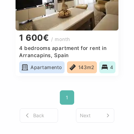
1 600€
/ month
4 bedrooms apartment for rent in
Arrancapins, Spain
Apartamento
143m2
4
1
Back
Next