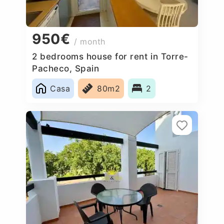
950€
/ month
2 bedrooms house for rent in Torre-
Pacheco, Spain
Casa
80m2
2