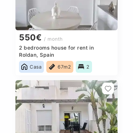
550€
/ month
2 bedrooms house for rent in
Roldan, Spain
Casa
67m2
2