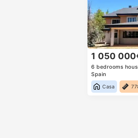
1 050 000
6 bedrooms house
Spain
Casa
7