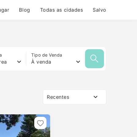
ugar
Blog
Todas as cidades
Salvo
a
Tipo de Venda
rea
À venda
Recentes