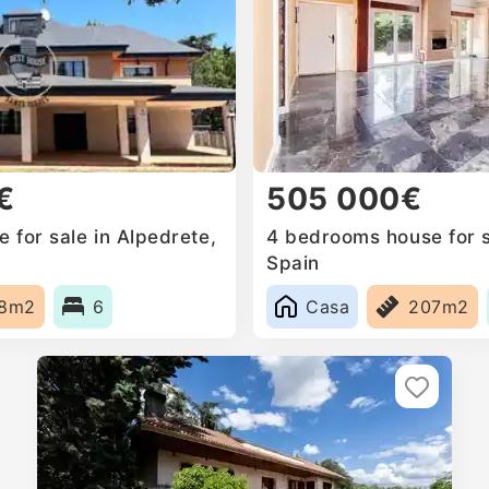
€
505 000€
 for sale in Alpedrete,
4 bedrooms house for s
Spain
78m2
6
Casa
207m2