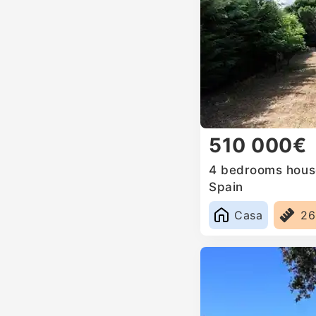
510 000€
4 bedrooms house
Spain
Casa
2