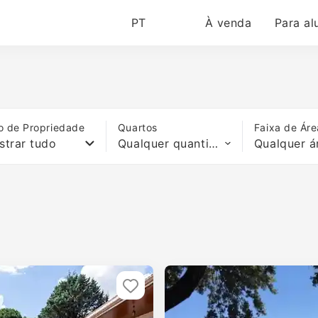
PT
À venda
Para al
o de Propriedade
Quartos
Faixa de Áre
strar tudo
Qualquer quantidade de quartos
Qualquer á