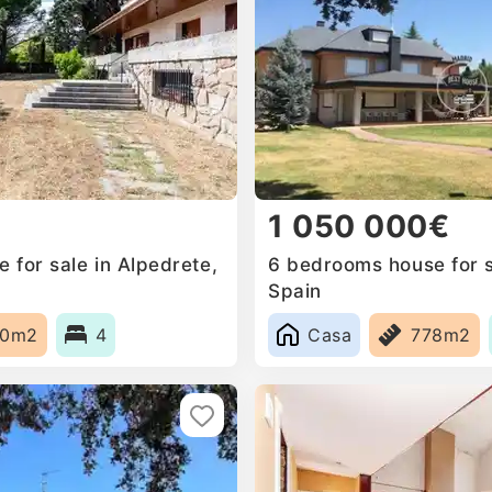
1 050 000€
 for sale in Alpedrete,
6 bedrooms house for s
Spain
60m2
4
Casa
778m2