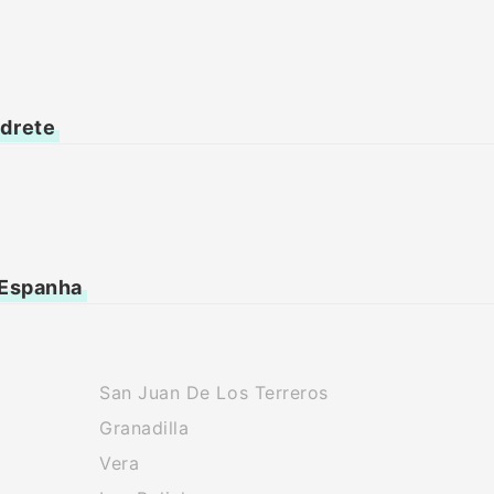
edrete
 Espanha
San Juan De Los Terreros
Granadilla
Vera