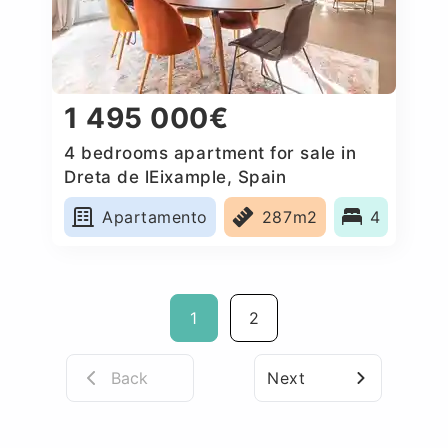
1 495 000€
4 bedrooms apartment for sale in
Dreta de lEixample, Spain
Apartamento
287m2
4
1
2
Back
Next