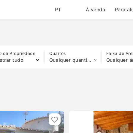
PT
À venda
Para al
o de Propriedade
Quartos
Faixa de Áre
strar tudo
Qualquer quantidade de quartos
Qualquer á