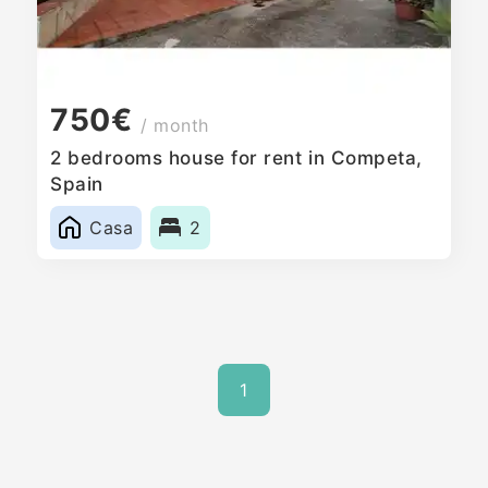
750€
/ month
2 bedrooms house for rent in Competa,
Spain
Casa
2
1