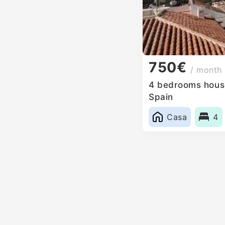
750€
/ month
4 bedrooms house
Spain
Casa
4