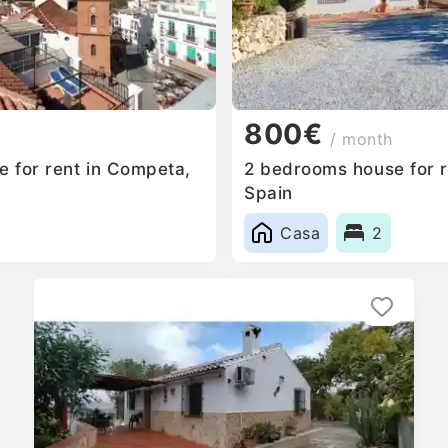
800€
/ month
 for rent in Competa,
2 bedrooms house for r
Spain
Casa
2