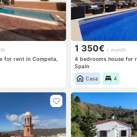
1 350€
nth
/ month
 for rent in Competa,
4 bedrooms house for r
Spain
Casa
4