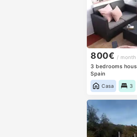
800€
/ month
3 bedrooms house
Spain
Casa
3