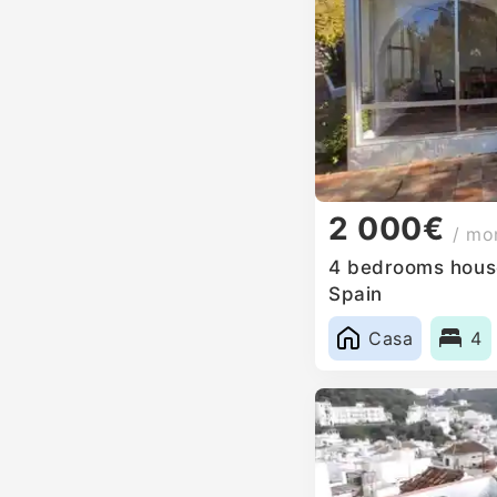
2 000€
/ mo
4 bedrooms house
Spain
Casa
4