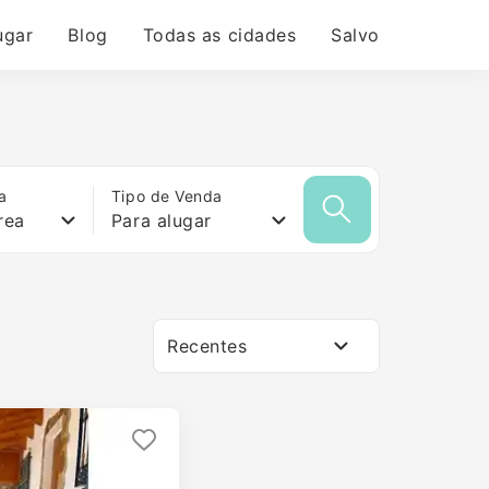
ugar
Blog
Todas as cidades
Salvo
a
Tipo de Venda
rea
Para alugar
Recentes