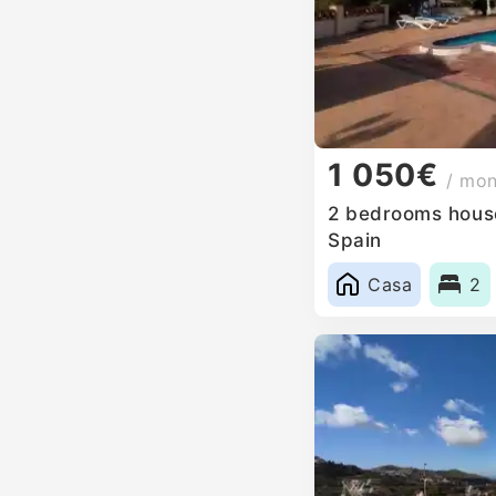
1 050€
/ mo
2 bedrooms house
Spain
Casa
2