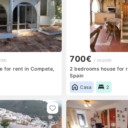
700€
nth
/ month
 for rent in Competa,
2 bedrooms house for r
Spain
Casa
2