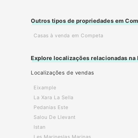
Outros tipos de propriedades em Co
Casas à venda em Competa
Explore localizações relacionadas na
Localizações de vendas
Eixample
La Xara La Sella
Pedanias Este
Salou De Llevant
Istan
Les Marineslas Marinas