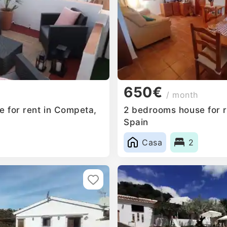
650€
/ month
 for rent in Competa,
2 bedrooms house for r
Spain
Casa
2