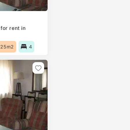
or rent in
125m2
4