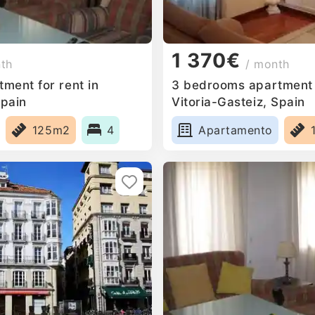
1 370€
nth
/ month
ment for rent in
3 bedrooms apartment f
Spain
Vitoria-Gasteiz, Spain
125m2
4
Apartamento