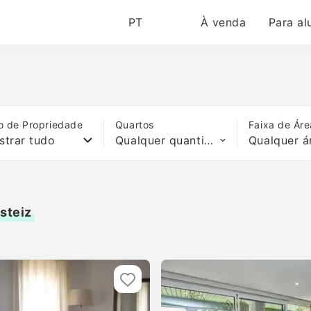
PT
À venda
Para al
o de Propriedade
Quartos
Faixa de Áre
strar tudo
Qualquer quantidade de quartos
Qualquer á
steiz