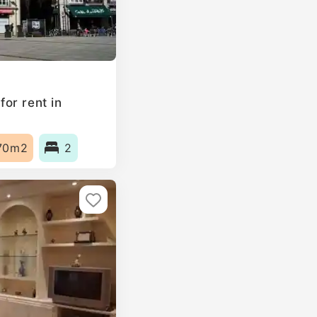
or rent in
70m2
2