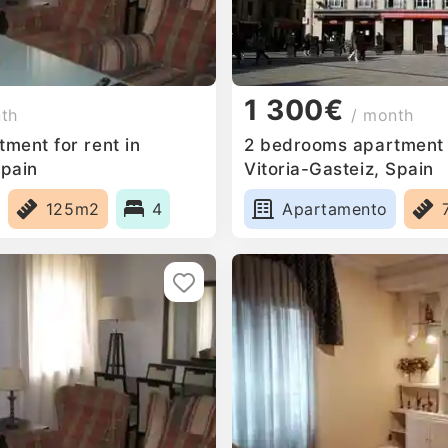
1 300€
nth
/ month
ment for rent in
2 bedrooms apartment f
Spain
Vitoria-Gasteiz, Spain
125m2
4
Apartamento