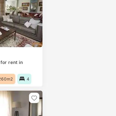
or rent in
260m2
4