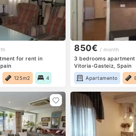
850€
nth
/ month
ment for rent in
3 bedrooms apartment f
Spain
Vitoria-Gasteiz, Spain
125m2
4
Apartamento