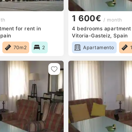
1 600€
nth
/ month
ment for rent in
4 bedrooms apartment f
Spain
Vitoria-Gasteiz, Spain
70m2
2
Apartamento