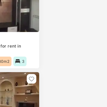
or rent in
80m2
3