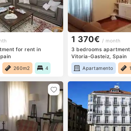
1 370€
nth
/ month
ment for rent in
3 bedrooms apartment f
Spain
Vitoria-Gasteiz, Spain
260m2
4
Apartamento