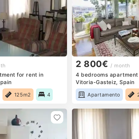
2 800€
nth
/ month
ment for rent in
4 bedrooms apartment f
Spain
Vitoria-Gasteiz, Spain
125m2
4
Apartamento