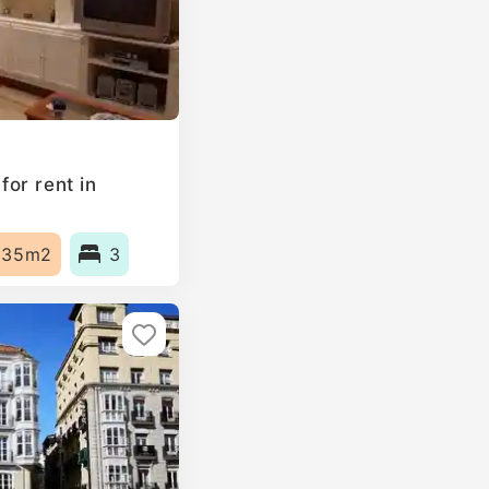
or rent in
135m2
3