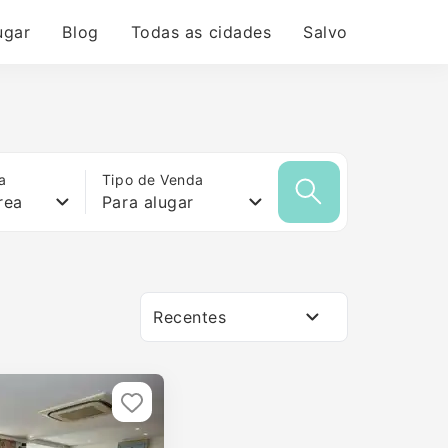
ugar
Blog
Todas as cidades
Salvo
a
Tipo de Venda
rea
Para alugar
Recentes