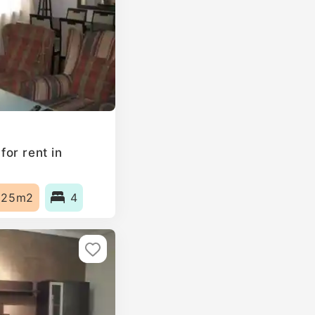
or rent in
125m2
4