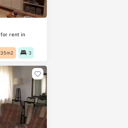
or rent in
135m2
3