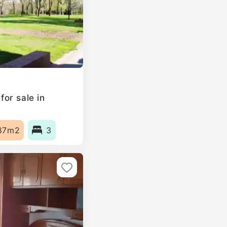
or sale in
87m2
3