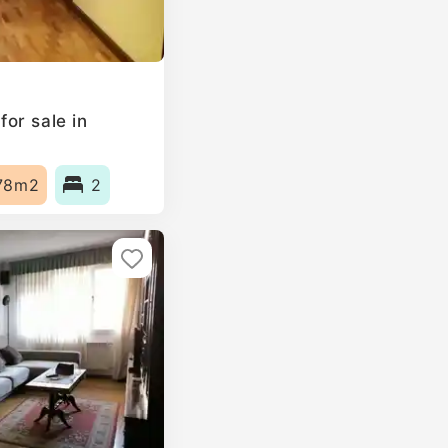
or sale in
78m2
2