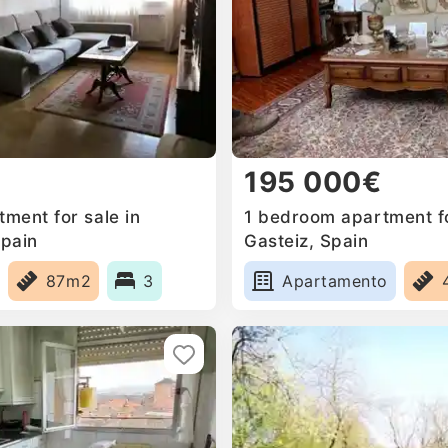
195 000€
ment for sale in
1 bedroom apartment for
Spain
Gasteiz, Spain
87m2
3
Apartamento