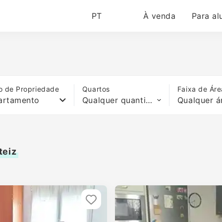
PT
À venda
Para al
o de Propriedade
Quartos
Faixa de Áre
artamento
Qualquer quantidade de quartos
Qualquer á
teiz