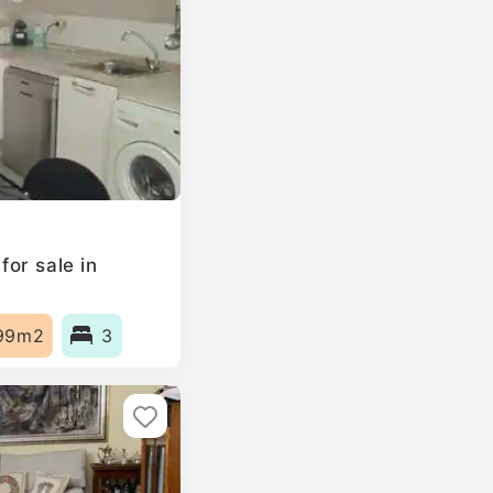
or sale in
99m2
3