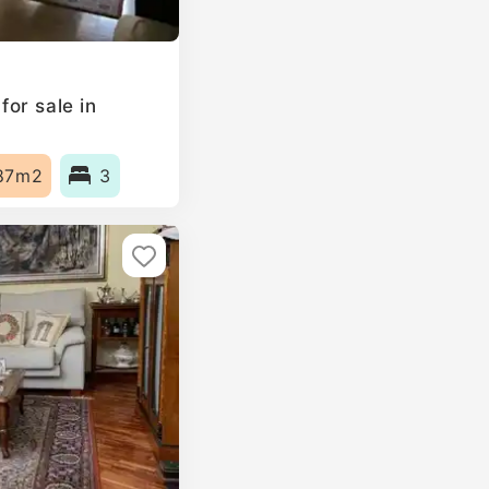
or sale in
87m2
3