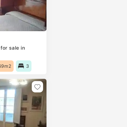
or sale in
69m2
3