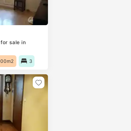
or sale in
100m2
3