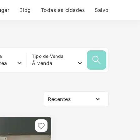
ugar
Blog
Todas as cidades
Salvo
a
Tipo de Venda
rea
À venda
Recentes