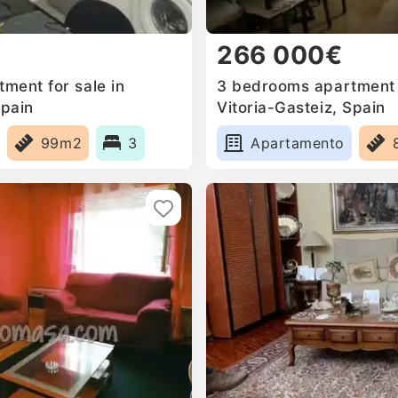
266 000€
ment for sale in
3 bedrooms apartment f
Spain
Vitoria-Gasteiz, Spain
99m2
3
Apartamento