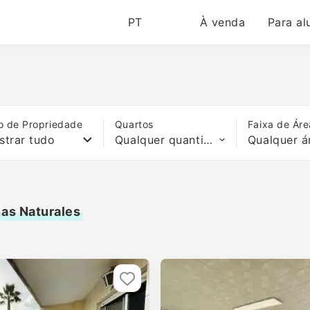
PT
À venda
Para al
o de Propriedade
Quartos
Faixa de Áre
strar tudo
Qualquer quantidade de quartos
Qualquer á
nas Naturales