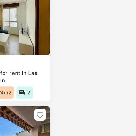
or rent in Las
in
74m2
2