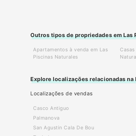
Outros tipos de propriedades em Las 
Apartamentos à venda em Las
Casas 
Piscinas Naturales
Natura
Explore localizações relacionadas na
Localizações de vendas
Casco Antiguo
Palmanova
San Agustin Cala De Bou