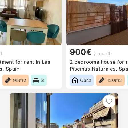
900€
th
/ month
ment for rent in Las
2 bedrooms house for r
s, Spain
Piscinas Naturales, Spa
95m2
3
Casa
120m2