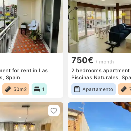
750€
/ month
ent for rent in Las
2 bedrooms apartment f
s, Spain
Piscinas Naturales, Spa
50m2
1
Apartamento