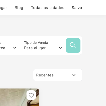
ugar
Blog
Todas as cidades
Salvo
a
Tipo de Venda
rea
Para alugar
Recentes