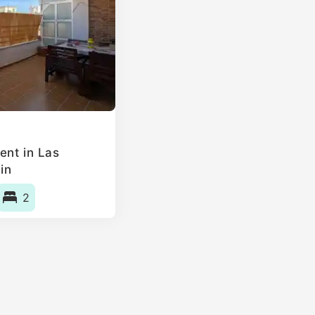
ent in Las
in
2