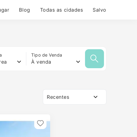
ugar
Blog
Todas as cidades
Salvo
a
Tipo de Venda
rea
À venda
Recentes