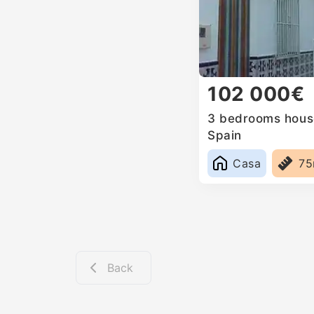
102 000€
3 bedrooms house
Spain
Casa
7
Back