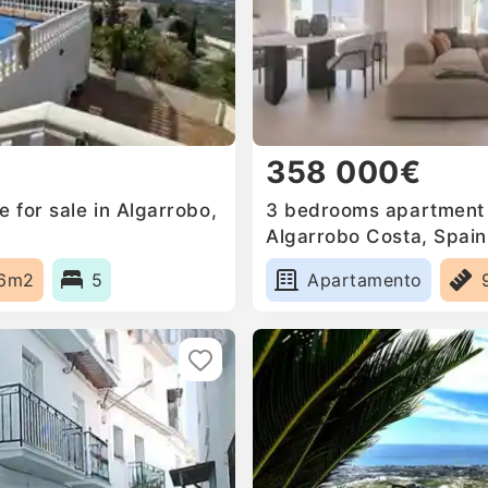
358 000€
 for sale in Algarrobo,
3 bedrooms apartment f
Algarrobo Costa, Spain
6m2
5
Apartamento