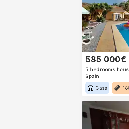
585 000€
5 bedrooms house
Spain
Casa
18