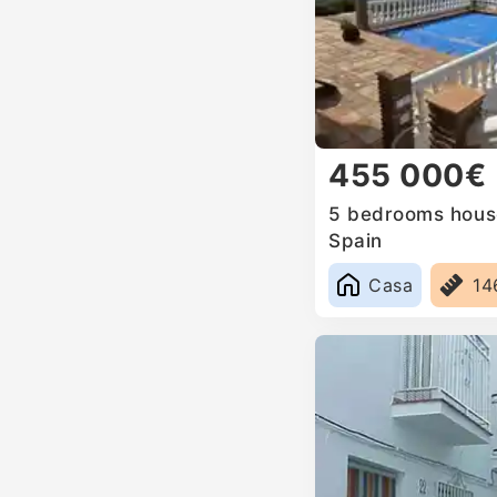
455 000€
5 bedrooms house
Spain
Casa
14