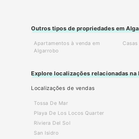
Outros tipos de propriedades em Alg
Apartamentos à venda em
Casas
Algarrobo
Explore localizações relacionadas na
Localizações de vendas
Tossa De Mar
Playa De Los Locos Quarter
Riviera Del Sol
San Isidro