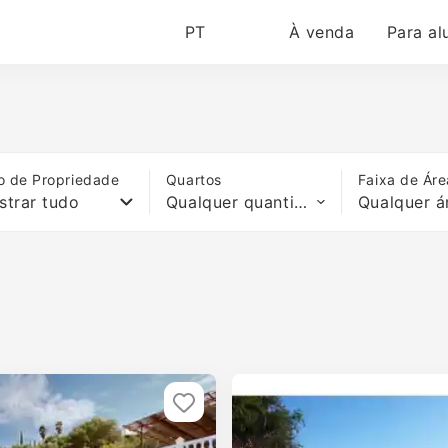
PT
À venda
Para al
o de Propriedade
Quartos
Faixa de Áre
strar tudo
Qualquer quantidade de quartos
Qualquer á