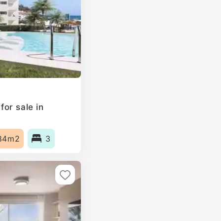
or sale in
84m2
3