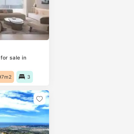
or sale in
97m2
3