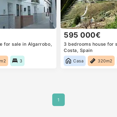
595 000€
 for sale in Algarrobo,
3 bedrooms house for s
Costa, Spain
5m2
3
Casa
320m2
1