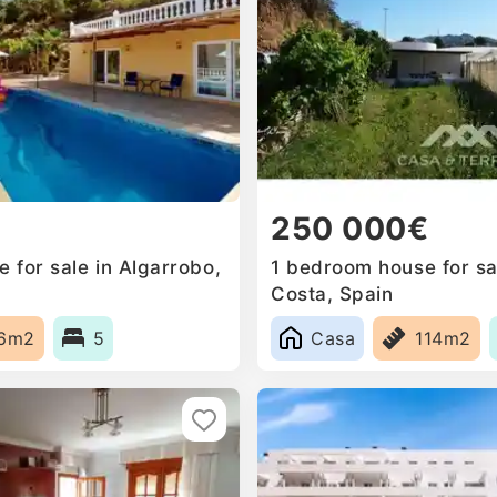
250 000€
 for sale in Algarrobo,
1 bedroom house for sa
Costa, Spain
6m2
5
Casa
114m2