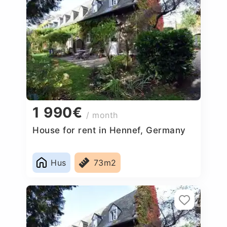
1 990€
/ month
House for rent in Hennef, Germany
Hus
73m2