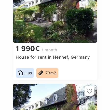
1 990€
/ month
House for rent in Hennef, Germany
Hus
73m2