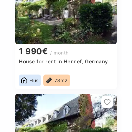
1 990€
/ month
House for rent in Hennef, Germany
Hus
73m2