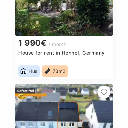
1 990€
/ month
House for rent in Hennef, Germany
Hus
73m2