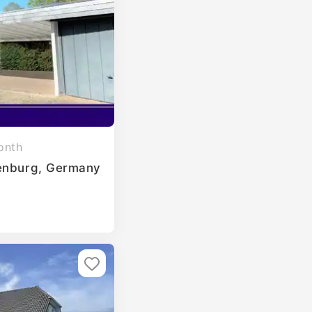
onth
henburg, Germany