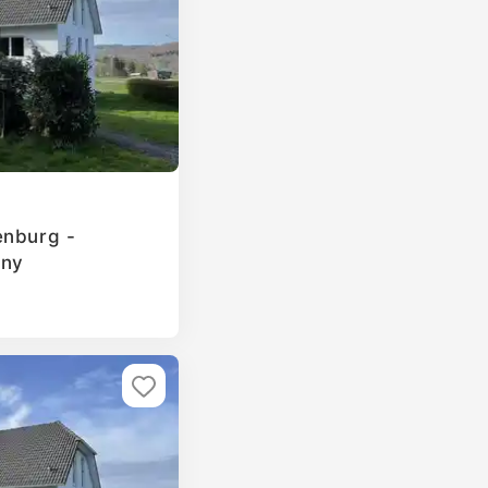
enburg -
any