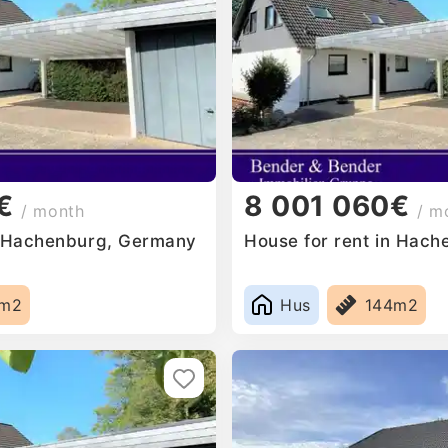
€
8 001 060€
/ month
/ m
n Hachenburg, Germany
House for rent in Hac
4m2
Hus
144m2