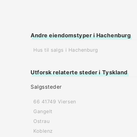
Andre eiendomstyper i Hachenburg
Hus til salgs i Hachenburg
Utforsk relaterte steder i Tyskland
Salgssteder
66 41749 Viersen
Gangelt
Ostrau
Koblenz