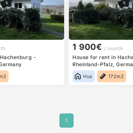
1 900€
nth
/ month
n Hachenburg -
House for rent in Hach
 Germany
Rheinland-Pfalz, Germ
2m2
Hus
172m2
1