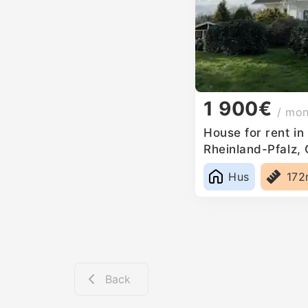
1 900€
/ mo
House for rent i
Rheinland-Pfalz,
Hus
17
Back