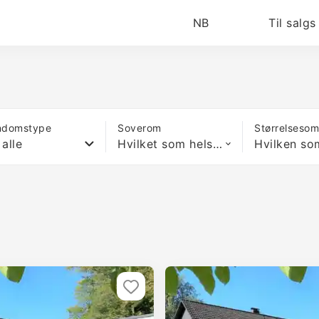
NB
Til salgs
ndomstype
Soverom
Størrelseso
 alle
Hvilket som helst antall soverom