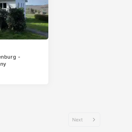
enburg -
any
Next