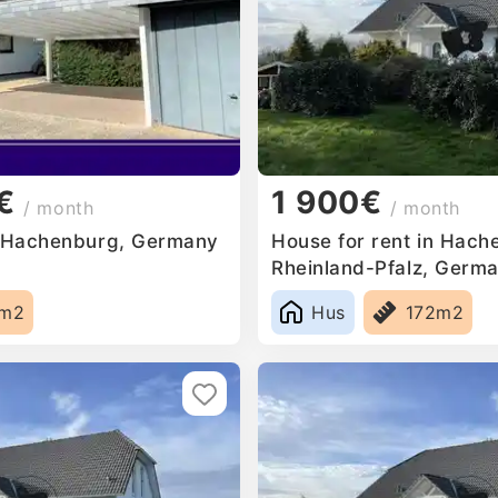
€
1 900€
/ month
/ month
n Hachenburg, Germany
House for rent in Hach
Rheinland-Pfalz, Germ
4m2
Hus
172m2