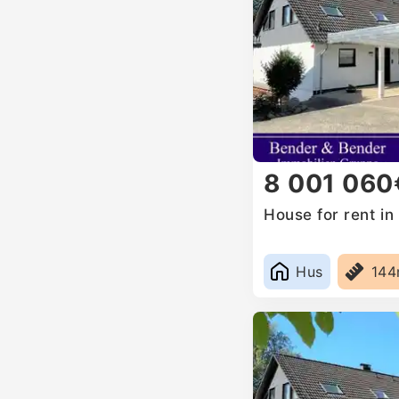
8 001 060
House for rent i
Hus
14