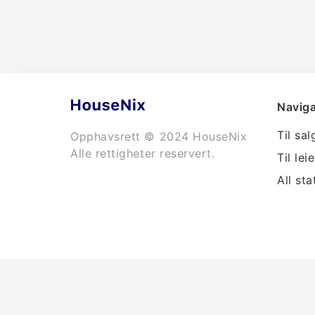
Naviga
Til sal
Opphavsrett © 2024 HouseNix
Alle rettigheter reservert.
Til leie
All sta