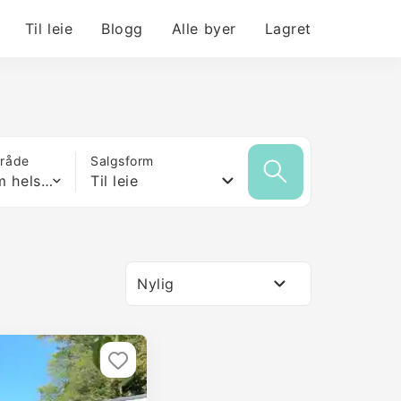
Til leie
Blogg
Alle byer
Lagret
mråde
Salgsform
Hvilken som helst størrelse
Til leie
Nylig