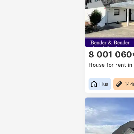
8 001 060
House for rent i
Hus
14