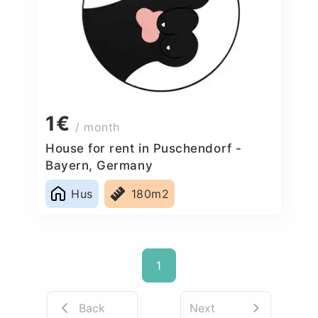
1€
/ month
House for rent in Puschendorf -
Bayern, Germany
Hus
180m2
1
Back
Next