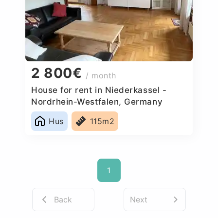
2 800€
/ month
House for rent in Niederkassel -
Nordrhein-Westfalen, Germany
Hus
115m2
1
Back
Next