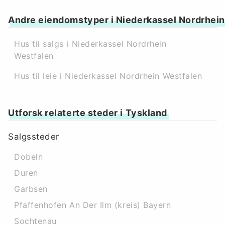
Andre eiendomstyper i Niederkassel Nordrhei
Hus til salgs i Niederkassel Nordrhein
Westfalen
Hus til leie i Niederkassel Nordrhein Westfalen
Utforsk relaterte steder i Tyskland
Salgssteder
Dobeln
Duren
Garbsen
Pfaffenhofen An Der Ilm (kreis) Bayern
Sochtenau