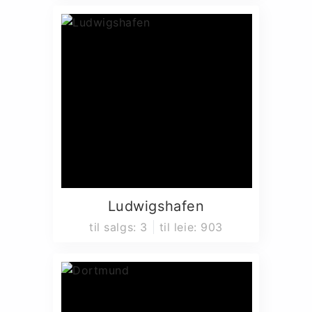
Ludwigshafen
til salgs
:
3
til leie
:
903