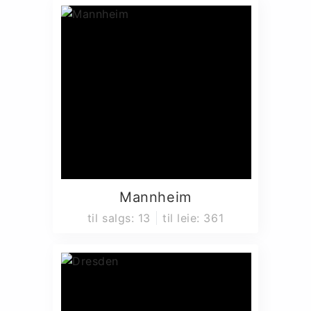
Mannheim
til salgs
:
13
til leie
:
361