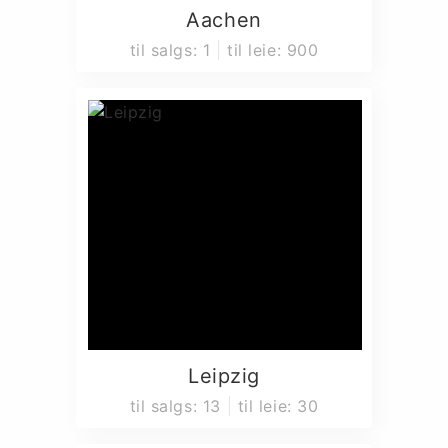
Aachen
til salgs
:
1
til leie
:
900
Leipzig
til salgs
:
13
til leie
:
30