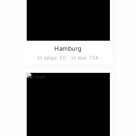
Hamburg
til salgs
:
50
til leie
:
734