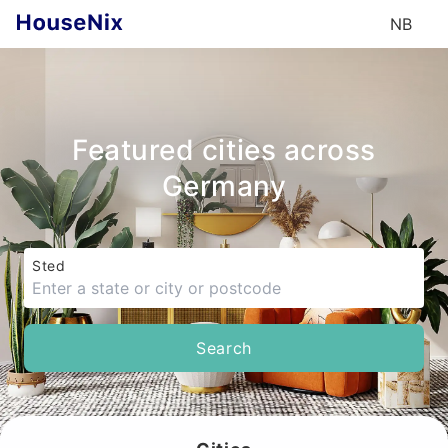
NB
Featured
cities
across
Germany
Sted
Search