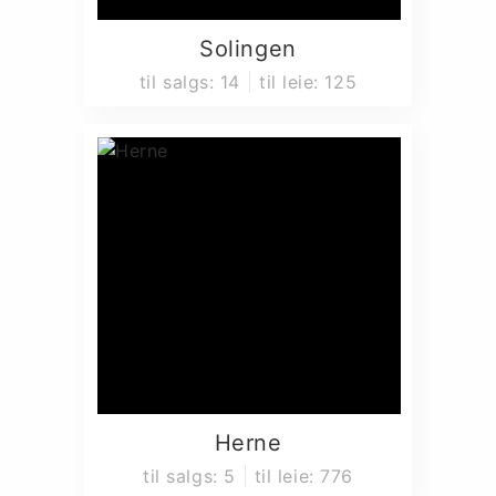
Solingen
til salgs
:
14
til leie
:
125
Herne
til salgs
:
5
til leie
:
776