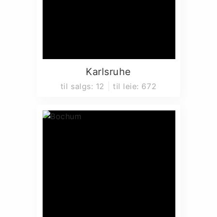
Karlsruhe
til salgs
:
12
til leie
:
672