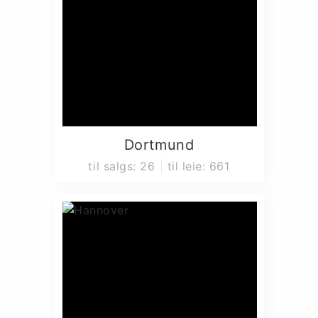
Dortmund
til salgs
:
26
til leie
:
661