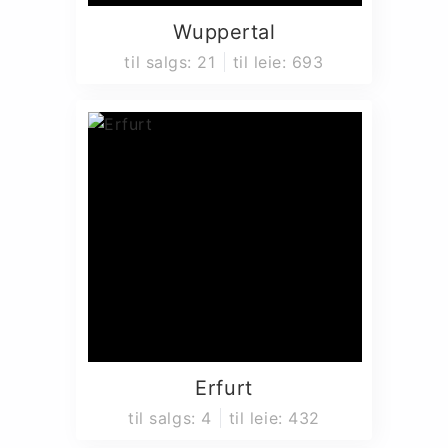
Wuppertal
til salgs
:
21
til leie
:
693
Erfurt
til salgs
:
4
til leie
:
432