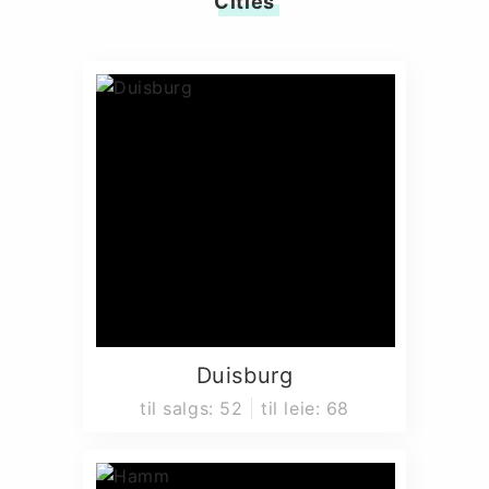
Cities
Duisburg
til salgs
:
52
til leie
:
68