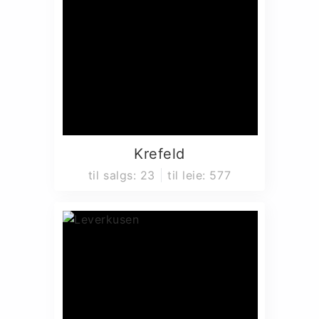
Krefeld
til salgs
:
23
til leie
:
577