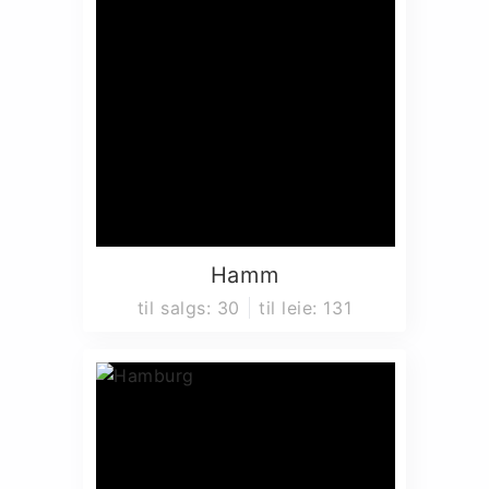
Hamm
til salgs
:
30
til leie
:
131