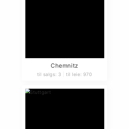
Chemnitz
til salgs
:
3
til leie
:
970