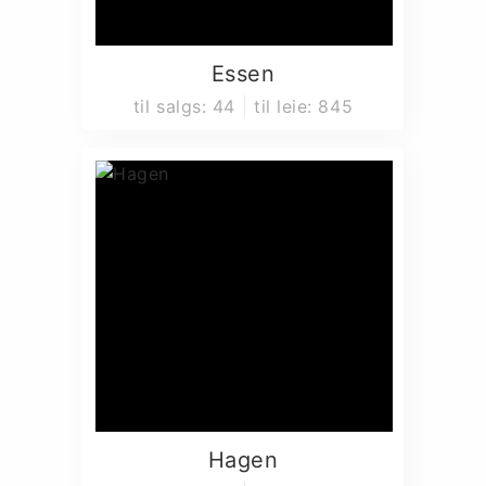
Essen
til salgs
:
44
til leie
:
845
Hagen