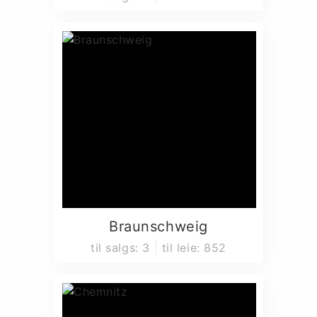
Braunschweig
til salgs
:
3
til leie
:
852