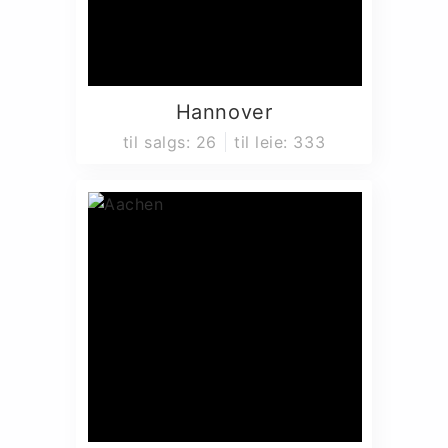
Hannover
til salgs
:
26
til leie
:
333