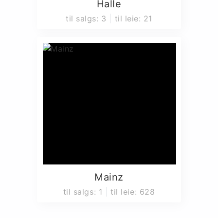
Halle
til salgs
:
3
til leie
:
21
Mainz
til salgs
:
1
til leie
:
628