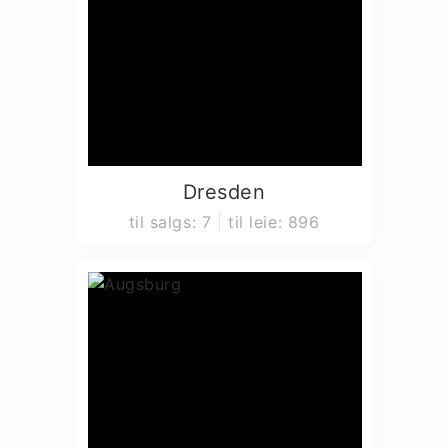
Dresden
til salgs
:
7
til leie
:
896