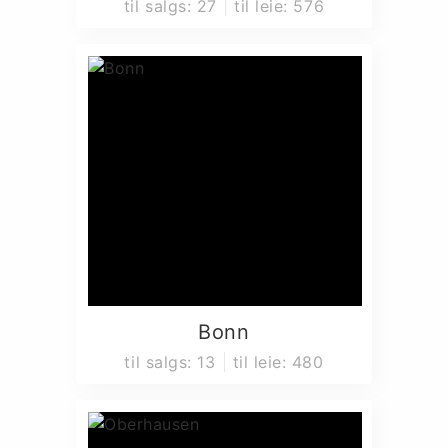
til salgs
:
27
til leie
:
576
Bonn
til salgs
:
13
til leie
:
480