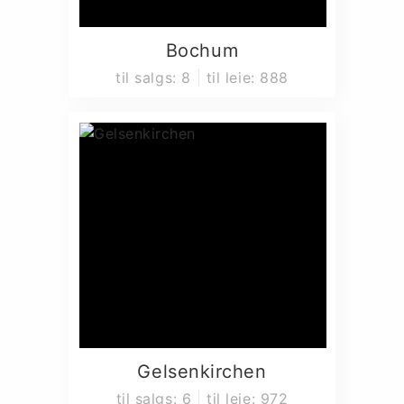
Bochum
til salgs
:
8
til leie
:
888
Gelsenkirchen
til salgs
:
6
til leie
:
972