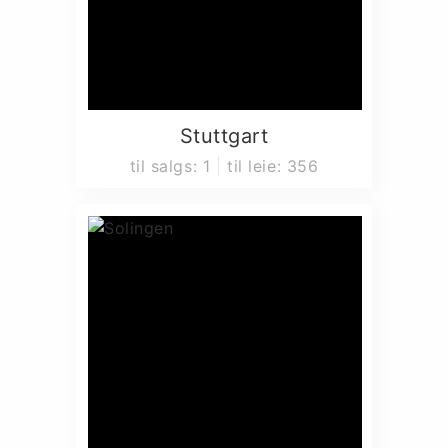
Stuttgart
til salgs
:
1
til leie
:
356