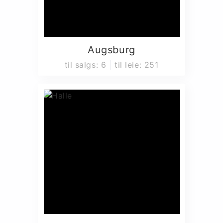
Augsburg
til salgs
:
6
til leie
:
251