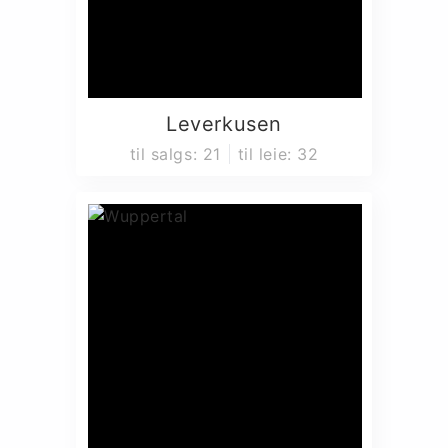
Leverkusen
til salgs
:
21
til leie
:
32