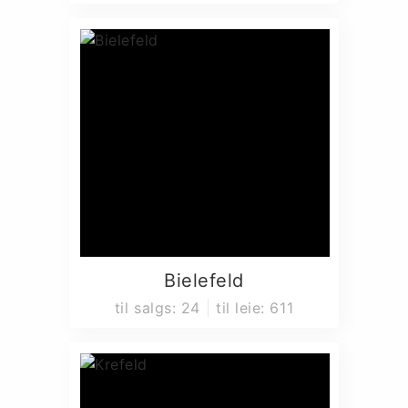
Bielefeld
til salgs
:
24
til leie
:
611