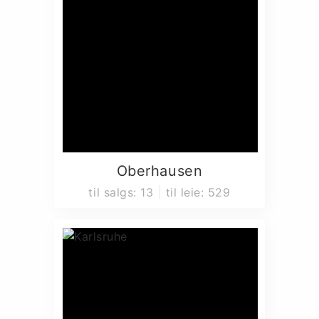
Oberhausen
til salgs
:
13
til leie
:
529