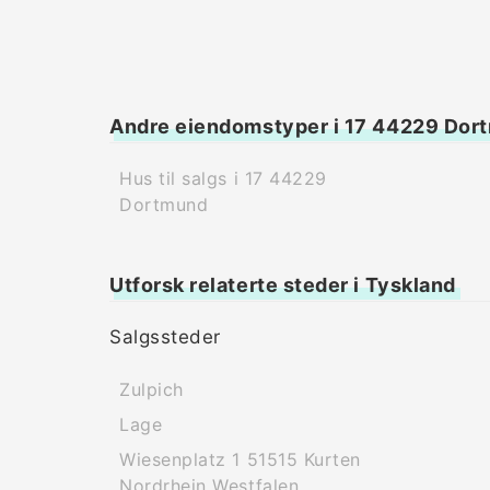
Andre eiendomstyper i 17 44229 Dor
Hus til salgs i 17 44229
Dortmund
Utforsk relaterte steder i Tyskland
Salgssteder
Zulpich
Lage
Wiesenplatz 1 51515 Kurten
Nordrhein Westfalen