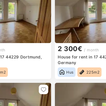
2 300€
nth
/ month
n 17 44229 Dortmund,
House for rent in 17 4
Germany
5m2
Hus
225m2