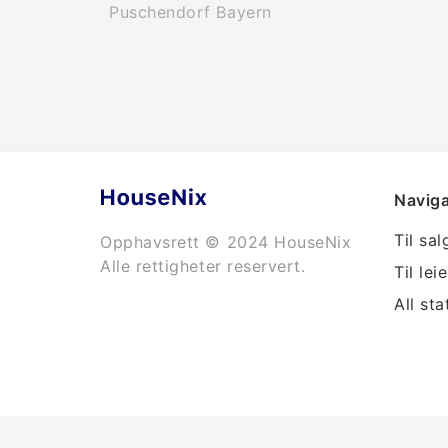
Puschendorf Bayern
Naviga
Til sal
Opphavsrett © 2024 HouseNix
Alle rettigheter reservert.
Til leie
All sta