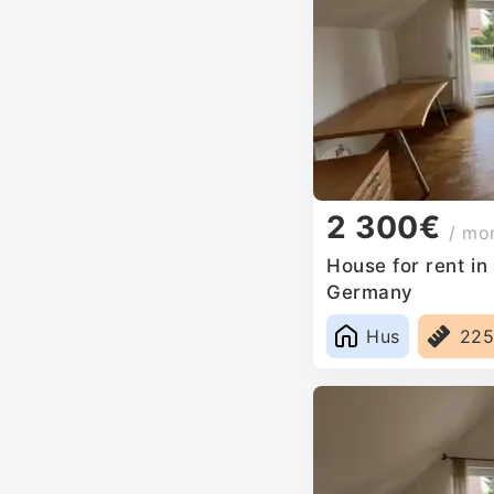
2 300€
/ mo
House for rent i
Germany
Hus
22