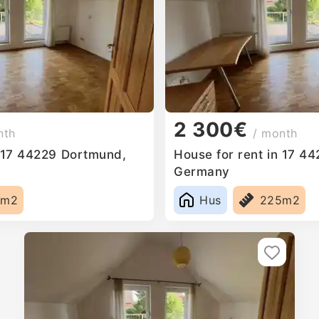
2 300€
nth
/ month
n 17 44229 Dortmund,
House for rent in 17 4
Germany
5m2
Hus
225m2