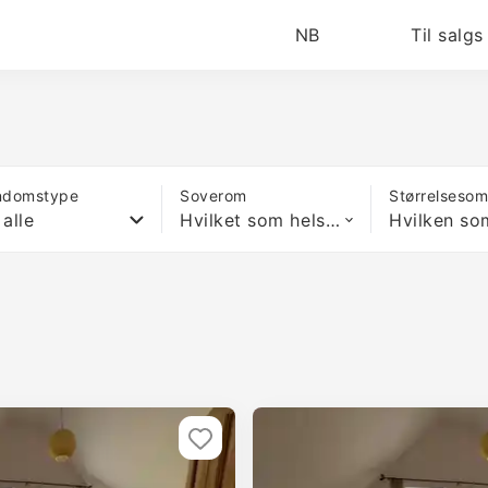
NB
Til salgs
ndomstype
Soverom
Størrelseso
 alle
Hvilket som helst antall soverom