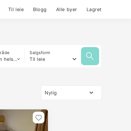
Til leie
Blogg
Alle byer
Lagret
mråde
Salgsform
Hvilken som helst størrelse
Til leie
Nylig