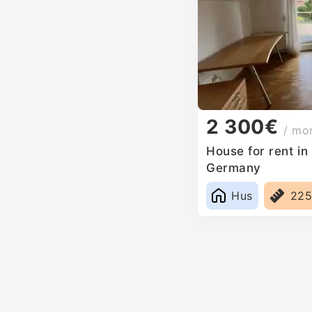
2 300€
/ mo
House for rent i
Germany
Hus
22