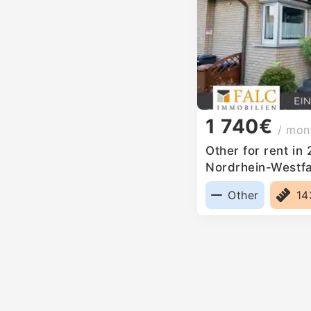
1 740€
/ mon
Other for rent in
Nordrhein-Westf
Other
1