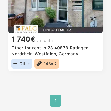
1 740€
/ month
Other for rent in 23 40878 Ratingen -
Nordrhein-Westfalen, Germany
Other
143m2
1