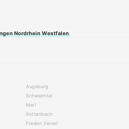
ingen Nordrhein Westfalen
Augsburg
Schwalmtal
Marl
Rottenbach
Freden (leine)