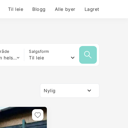
Til leie
Blogg
Alle byer
Lagret
mråde
Salgsform
Hvilken som helst størrelse
Til leie
Nylig