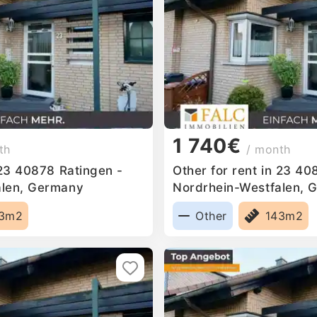
1 740€
th
/ month
 23 40878 Ratingen -
Other for rent in 23 40
alen, Germany
Nordrhein-Westfalen, 
43m2
Other
143m2