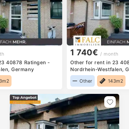
1 740€
th
/ month
 23 40878 Ratingen -
Other for rent in 23 40
alen, Germany
Nordrhein-Westfalen, 
43m2
Other
143m2