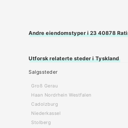
Andre eiendomstyper i 23 40878 Rat
Utforsk relaterte steder i Tyskland
Salgssteder
Groß Gerau
Haan Nordrhein Westfalen
Cadolzburg
Niederkassel
Stolberg