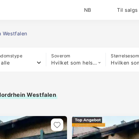
NB
Til salgs
n Westfalen
ndomstype
Soverom
Størrelseso
 alle
Hvilket som helst antall soverom
 Nordrhein Westfalen