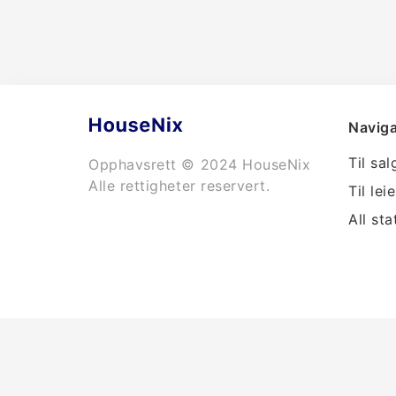
Naviga
Til sal
Opphavsrett © 2024 HouseNix
Alle rettigheter reservert.
Til leie
All sta