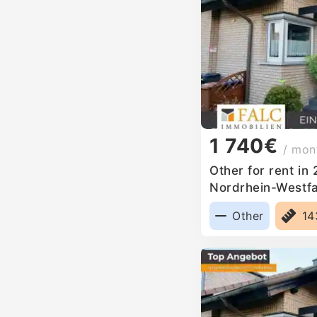
1 740€
/ mon
Other for rent in
Nordrhein-Westf
Other
1