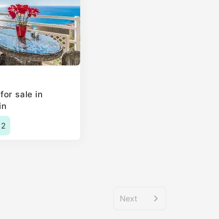
or sale in
in
2
Next