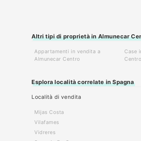
Altri tipi di proprietà in Almunecar Ce
Appartamenti in vendita a
Case i
Almunecar Centro
Centr
Esplora località correlate in Spagna
Località di vendita
Mijas Costa
Vilafames
Vidreres