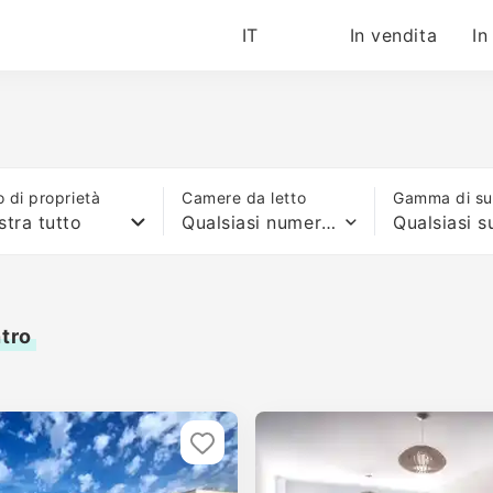
IT
In vendita
In
o di proprietà
Camere da letto
Gamma di sup
tra tutto
Qualsiasi numero di letti
ntro