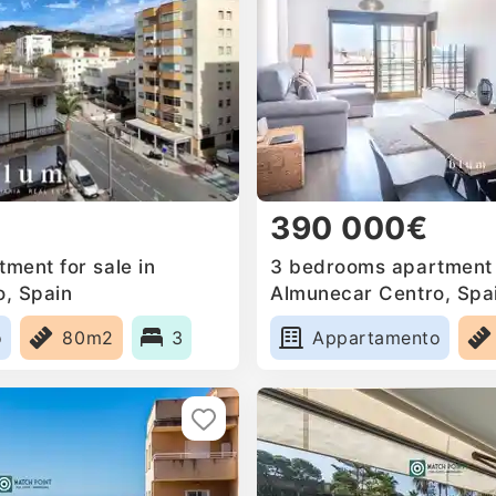
390 000€
ment for sale in
3 bedrooms apartment f
, Spain
Almunecar Centro, Spa
o
80m2
3
Appartamento