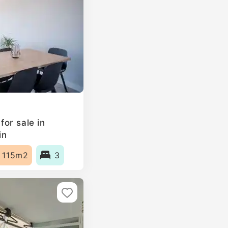
or sale in
in
115m2
3