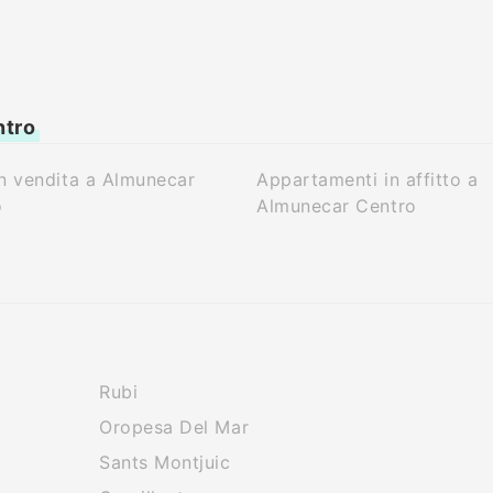
ntro
n vendita a Almunecar
Appartamenti in affitto a
o
Almunecar Centro
Rubi
Oropesa Del Mar
Sants Montjuic