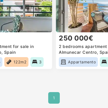
250 000€
ment for sale in
2 bedrooms apartment f
, Spain
Almunecar Centro, Spa
o
122m2
3
Appartamento
1