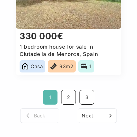
330 000€
1 bedroom house for sale in
Ciutadella de Menorca, Spain
Casa
93m2
1
1
2
3
Back
Next