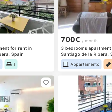
700€
/ month
ent for rent in
3 bedrooms apartment f
bera, Spain
Santiago de la Ribera, 
o
1
Appartamento