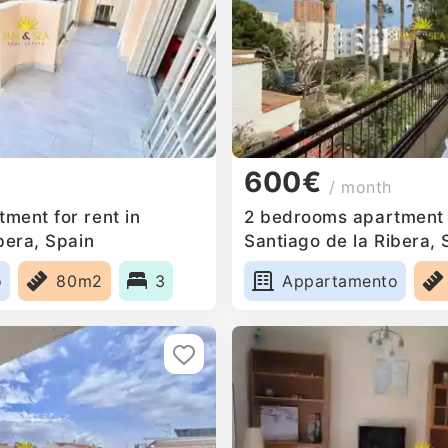
600€
/ month
ment for rent in
2 bedrooms apartment f
bera, Spain
Santiago de la Ribera, 
o
80m2
3
Appartamento