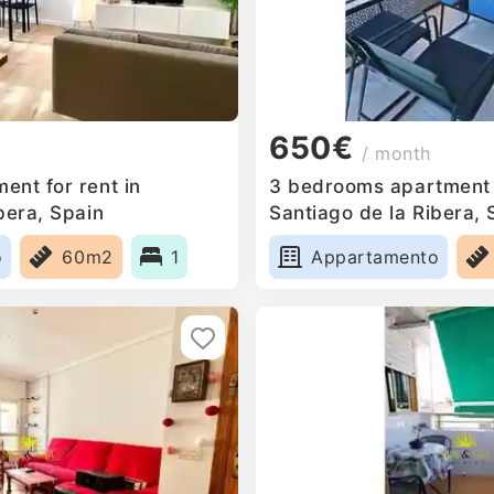
650€
/ month
ent for rent in
3 bedrooms apartment f
bera, Spain
Santiago de la Ribera, 
o
60m2
1
Appartamento