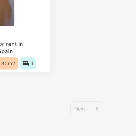
r rent in
Spain
30m2
1
Next