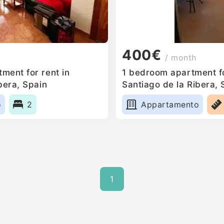
400€
/ month
ment for rent in
1 bedroom apartment fo
bera, Spain
Santiago de la Ribera, 
o
2
Appartamento
1