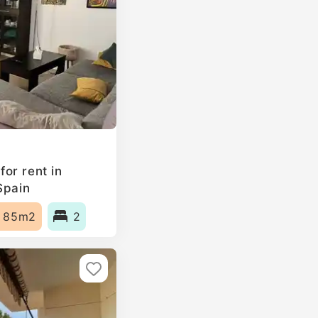
or rent in
Spain
85m2
2