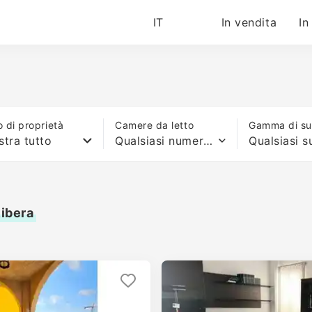
IT
In vendita
In
o di proprietà
Camere da letto
Gamma di sup
tra tutto
Qualsiasi numero di letti
Ribera