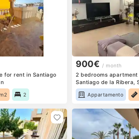
900€
/ month
 for rent in Santiago
2 bedrooms apartment f
in
Santiago de la Ribera, 
0m2
2
Appartamento