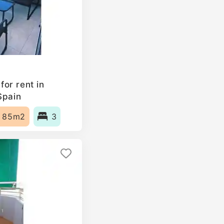
or rent in
Spain
85m2
3