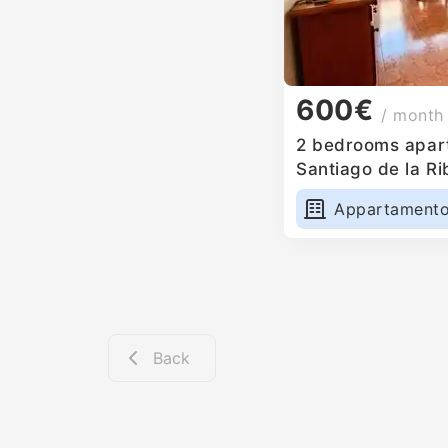
600€
/ month
2 bedrooms apart
Santiago de la Ri
Appartament
Back