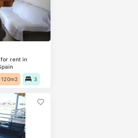
or rent in
Spain
120m2
3