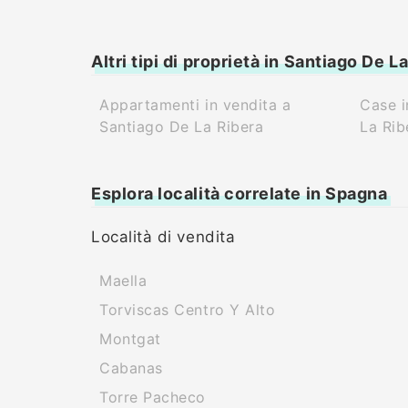
Altri tipi di proprietà in Santiago De L
Appartamenti in vendita a
Case i
Santiago De La Ribera
La Rib
Esplora località correlate in Spagna
Località di vendita
Maella
Torviscas Centro Y Alto
Montgat
Cabanas
Torre Pacheco