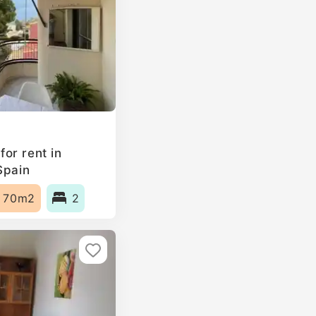
or rent in
Spain
70m2
2