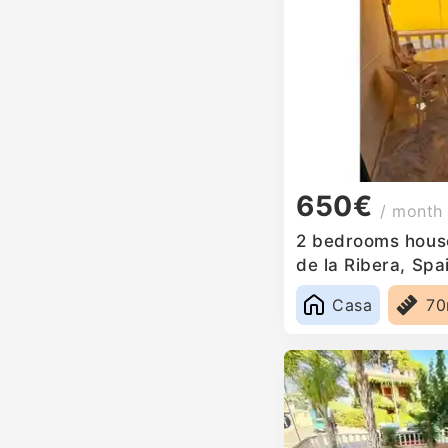
650€
/ month
2 bedrooms house
de la Ribera, Spa
Casa
7